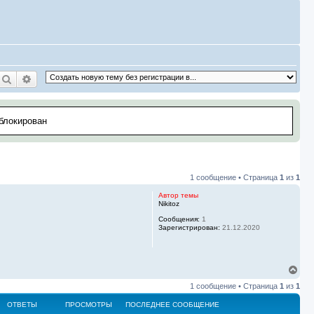
Поиск
Расширенный поиск
аблокирован
1 сообщение • Страница
1
из
1
Автор темы
Nikitoz
Сообщения:
1
Зарегистрирован:
21.12.2020
В
е
1 сообщение • Страница
1
из
1
р
н
ОТВЕТЫ
ПРОСМОТРЫ
ПОСЛЕДНЕЕ СООБЩЕНИЕ
у