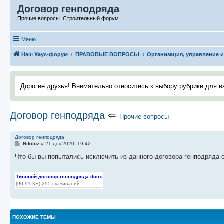
Договор генподряда
Прочие вопросы. Строительный форум
Меню
Наш Хаус-форум
ПРАВОВЫЕ ВОПРОСЫ
Организация, управление 
Дорогие друзья! Внимательно относитесь к выбору рубрики для в
Договор генподряда
⇐
Прочие вопросы
Договор генподряда
С
Nikitoz
»
21 дек 2020, 19:42
о
о
Что бы вы попытались исключить из данного договора генподряда 
б
щ
е
Типовой договор генподряда.docx
н
(90.91 КБ) 295 скачиваний
и
е
ПОХОЖИЕ ТЕМЫ