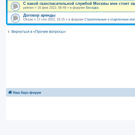
С какой газоспасательной службой Москвы мне стоит з
pelmen
»
16 фев 2022, 06:48
» в форуме
Беседка
Договор аренды
Oksao
»
17 сен 2022, 16:15
» в форуме
Строительные и отделочные ма
Вернуться в «Прочие вопросы»
Наш Хаус-форум