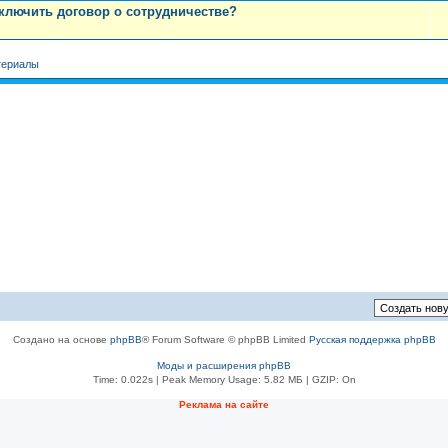
аключить договор о сотрудничестве?
териалы
Создано на основе
phpBB
® Forum Software © phpBB Limited
Русская поддержка phpBB
Моды и расширения phpBB
Time: 0.022s
| Peak Memory Usage: 5.82 МБ | GZIP: On
Реклама на сайте