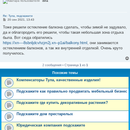
dina
е
Re: Тула, подскажите
С
20 сен 2021, 13:43
о
о
Тоже решили остекление балкона сделать, чтобы зимой не задувало,
б
да и облагородить его решили, чтобы такая небольшая зона отдыха
щ
е
была. Вот сюда обратились
н
https://xn----8sbnljdcvhzjm2j.xn--p1ai/balkony.html
, они занимаются
и
е
остеклением балконов, а так же внутренней отделкой. Очень круто
получилось.
2 сообщения • Страница
1
из
1
Похожие темы
Компенсаторы Тула, качественные изделия!
Подскажите как правильно продвигать мебельный бизнес
Подскажите где купить декоративные растения?
Подскажите дом престарелых
Юридическая компания подскажите