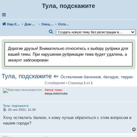
Тула, подскажите
Наш Хаус-форум
Дом и стройка
Окна, профили, остекление
Остекление балконов, беседок, террас
П
о
и
Дорогие друзья! Внимательно относитесь к выбору рубрики для
с
вашей темы. При нарушении рубрикации тема будет удалена, а
аккаунт заблокирован
к
Тула, подскажите
⇐
Остекление балконов, беседок, террас
2 сообщения • Страница
1
из
1
Автор темы
darya.bebchuka
Тула, подскажите
С
20 сен 2021, 11:30
о
о
Хочу остеклить балкон, к кому лучше обратиться с этим вопросом в
б
нашем городе?
щ
е
н
и