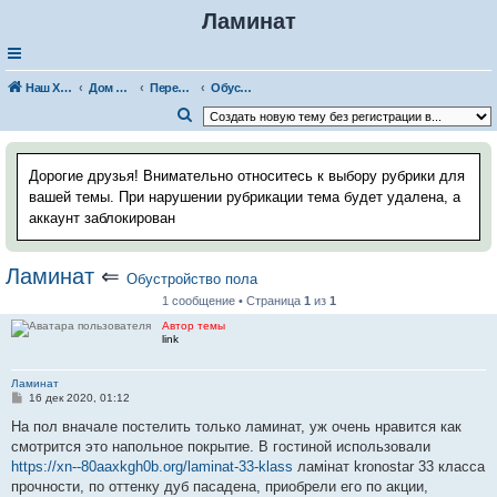
Ламинат
Наш Хаус-форум
Дом и стройка
Перепланировка, ремонт помещений
Обустройство пола
П
о
и
Дорогие друзья! Внимательно относитесь к выбору рубрики для
с
вашей темы. При нарушении рубрикации тема будет удалена, а
аккаунт заблокирован
к
Ламинат
⇐
Обустройство пола
1 сообщение • Страница
1
из
1
Автор темы
link
Ламинат
С
16 дек 2020, 01:12
о
о
На пол вначале постелить только ламинат, уж очень нравится как
б
смотрится это напольное покрытие. В гостиной использовали
щ
е
https://xn--80aaxkgh0b.org/laminat-33-klass
ламінат kronostar 33 класса
н
прочности, по оттенку дуб пасадена, приобрели его по акции,
и