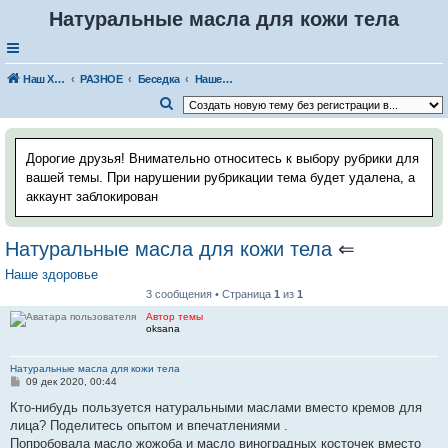
Натуральные масла для кожи тела
Наш Хаус-форум
РАЗНОЕ
Беседка
Наше здоровье
П
о
и
Дорогие друзья! Внимательно относитесь к выбору рубрики для
с
вашей темы. При нарушении рубрикации тема будет удалена, а
аккаунт заблокирован
к
Натуральные масла для кожи тела
⇐
Наше здоровье
3 сообщения • Страница
1
из
1
Автор темы
oksana
Натуральные масла для кожи тела
С
09 дек 2020, 00:44
о
о
Кто-нибудь пользуется натуральными маслами вместо кремов для
б
лица? Поделитесь опытом и впечатлениями .
щ
е
Попробовала масло жожоба и масло виноградных косточек вместо