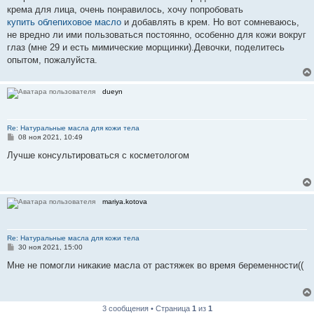
н
крема для лица, очень понравилось, хочу попробовать
и
е
купить облепиховое масло
и добавлять в крем. Но вот сомневаюсь,
не вредно ли ими пользоваться постоянно, особенно для кожи вокруг
глаз (мне 29 и есть мимические морщинки).Девочки, поделитесь
опытом, пожалуйста.
dueyn
Re: Натуральные масла для кожи тела
С
08 ноя 2021, 10:49
о
о
Лучше консультироваться с косметологом
б
щ
е
н
и
mariya.kotova
е
Re: Натуральные масла для кожи тела
С
30 ноя 2021, 15:00
о
о
Мне не помогли никакие масла от растяжек во время беременности((
б
щ
е
н
и
3 сообщения • Страница
1
из
1
е