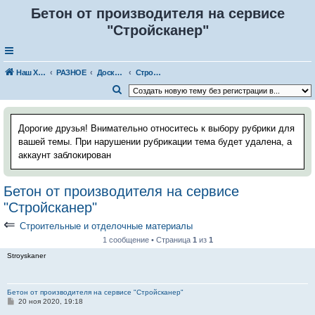
Бетон от производителя на сервисе
"Стройсканер"
Наш Хаус-форум
РАЗНОЕ
Доска строительных объявлений
Строительные и отделочные материалы
П
о
и
Дорогие друзья! Внимательно относитесь к выбору рубрики для
с
вашей темы. При нарушении рубрикации тема будет удалена, а
аккаунт заблокирован
к
Бетон от производителя на сервисе
"Стройсканер"
⇐
Строительные и отделочные материалы
1 сообщение • Страница
1
из
1
Stroyskaner
Бетон от производителя на сервисе "Стройсканер"
С
20 ноя 2020, 19:18
о