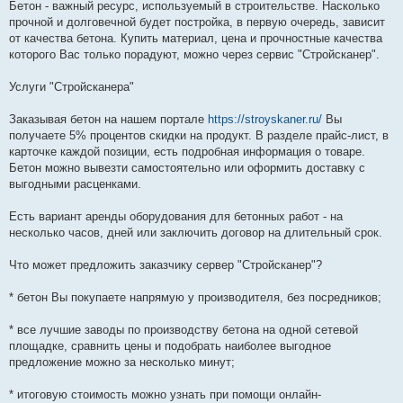
о
Бетон - важный ресурс, используемый в строительстве. Насколько
б
прочной и долговечной будет постройка, в первую очередь, зависит
щ
е
от качества бетона. Купить материал, цена и прочностные качества
н
которого Вас только порадуют, можно через сервис "Стройсканер".
и
е
Услуги "Стройсканера"
Заказывая бетон на нашем портале
https://stroyskaner.ru/
Вы
получаете 5% процентов скидки на продукт. В разделе прайс-лист, в
карточке каждой позиции, есть подробная информация о товаре.
Бетон можно вывезти самостоятельно или оформить доставку с
выгодными расценками.
Есть вариант аренды оборудования для бетонных работ - на
несколько часов, дней или заключить договор на длительный срок.
Что может предложить заказчику сервер "Стройсканер"?
* бетон Вы покупаете напрямую у производителя, без посредников;
* все лучшие заводы по производству бетона на одной сетевой
площадке, сравнить цены и подобрать наиболее выгодное
предложение можно за несколько минут;
* итоговую стоимость можно узнать при помощи онлайн-