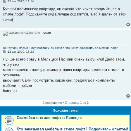
С
12 авг 2020, 18:14
о
о
Купили племяннику квартиру, он сказал что хочет оформить ее в
б
стиле лофт. Подскажите куда лучше обратится, а то я далек от этой
щ
е
темы(
н
и
е
ruslan
Re: Купили племяннику квартиру, он сказал что хочет оформить ее в стиле лофт.
С
12 авг 2020, 18:23
о
о
Лучше всего сразу в Мельцер! Нас они очень выручили! Дело этом,
б
что у них
щ
е
можно заказать полную комплектацию квартиры в едином стиле - и
н
это очень
и
е
выручает! Сами посмотрите, какие они предлагают комплекты
мебели - meltzer-
home.ru
2 сообщения • Страница
1
из
1
Похожие темы
Скамейки в стиле лофт в Липецке
Кто заказывал мебель в стиле лофт? Поделитесь опытом!