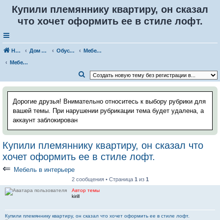
Купили племяннику квартиру, он сказал
что хочет оформить ее в стиле лофт.
Наш Хаус-форум
Дом и стройка
Обустройство, дизайн помещений
Мебель для дома, дачи, офиса
Мебель в интерьере
П
о
и
Дорогие друзья! Внимательно относитесь к выбору рубрики для
с
вашей темы. При нарушении рубрикации тема будет удалена, а
аккаунт заблокирован
к
Купили племяннику квартиру, он сказал что
хочет оформить ее в стиле лофт.
⇐
Мебель в интерьере
2 сообщения • Страница
1
из
1
Автор темы
kirill
Купили племяннику квартиру, он сказал что хочет оформить ее в стиле лофт.