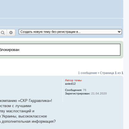
Поиск
Расширенный поиск
аблокирован
1 сообщение • Страница
1
из
1
Автор темы
axied12
Сообщения:
76
Зарегистрирован:
21.04.2020
в компанию «СКР Гидравлика»!
еством с лучшими
тву маслостанций и
и Украины, высококлассное
а дополнительная информация?