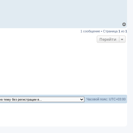
В
е
1 сообщение • Страница
1
из
1
р
н
Перейти
у
т
ь
с
я
к
н
а
ч
а
л
у
Часовой пояс:
UTC+03:00