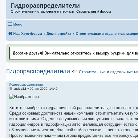
Гидрораспределители
Строительные и отделочные материалы. Строительный форум
Меню
Наш Хаус-форум
Дом и стройка
Строительные и отделочные матер
Дорогие друзья! Внимательно относитесь к выбору рубрики для в
Гидрораспределители
⇐
Строительные и отделочные м
Гидрораспределители
С
axied12
»
09 авг 2020, 14:40
о
о
б
щ
е
Хотите приобрести гидравлический распределитель, но не знаете, 
н
Среди основных достоинств нашей компании стоит отметить безуп
и
е
изготовителями. Отдельного упоминания заслуживает привлекатель
гидроцилиндров и гидрофикации авто, делающая сотрудничество с
обслуживание клиентов, большой выбор техники — все это также
Просто позвоните нам — мы готовы предоставить все интересующи