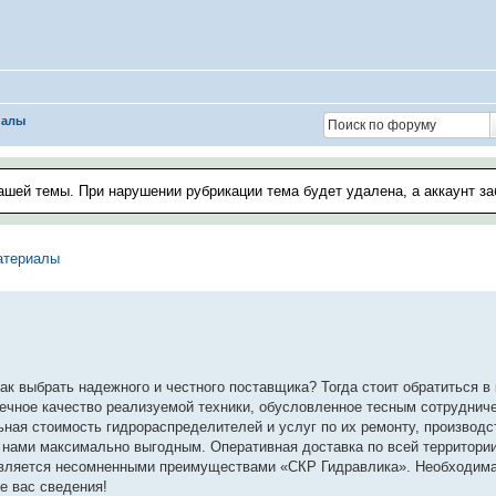
иалы
ашей темы. При нарушении рубрикации тема будет удалена, а аккаунт з
атериалы
как выбрать надежного и честного поставщика? Тогда стоит обратиться 
речное качество реализуемой техники, обусловленное тесным сотруднич
ная стоимость гидрораспределителей и услуг по их ремонту, производс
 нами максимально выгодным. Оперативная доставка по всей территори
 является несомненными преимуществами «СКР Гидравлика». Необходим
е вас сведения!