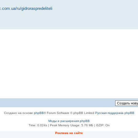
c.com.ua/ru/gidroraspredeliteli
Создано на основе
phpBB
® Forum Software © phpBB Limited
Русская поддержка phpBB
Моды и расширения phpBB
Time: 0.024s
| Peak Memory Usage: 5.76 МБ | GZIP: On
Реклама на сайте