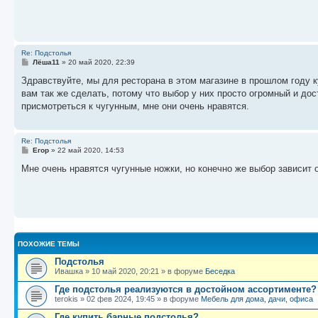
щ
е
н
и
е
Re: Подстолья
С
Лёша11
»
20 май 2020, 22:39
о
о
Здравствуйте, мы для ресторана в этом магазине в прошлом году
б
вам так же сделать, потому что выбор у них просто огромный и до
щ
е
присмотреться к чугунным, мне они очень нравятся.
н
и
е
Re: Подстолья
С
Егор
»
22 май 2020, 14:53
о
о
Мне очень нравятся чугунные ножки, но конечно же выбор зависит
б
щ
е
н
и
е
ПОХОЖИЕ ТЕМЫ
Подстолья
Ивашка
»
10 май 2020, 20:21
» в форуме
Беседка
Где подстолья реализуются в достойном ассортименте?
terokis
»
02 фев 2024, 19:45
» в форуме
Мебель для дома, дачи, офиса
Где купить барные подстолья?