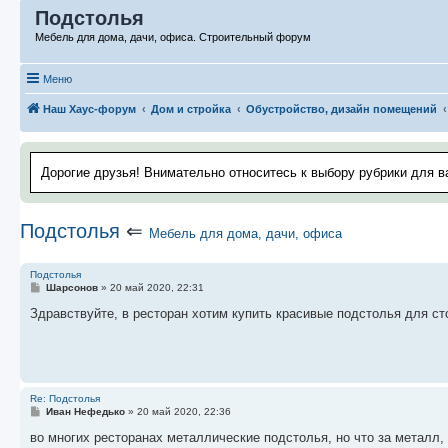
Подстолья
Мебель для дома, дачи, офиса. Строительный форум
Меню
Наш Хаус-форум
Дом и стройка
Обустройство, дизайн помещений
Дорогие друзья! Внимательно относитесь к выбору рубрики для в
Подстолья
⇐
Мебель для дома, дачи, офиса
Подстолья
С
Шарсонов
»
20 май 2020, 22:31
о
о
Здравствуйте, в ресторан хотим купить красивые подстолья для с
б
щ
е
н
и
е
Re: Подстолья
С
Иван Нефедько
»
20 май 2020, 22:36
о
о
во многих ресторанах металлические подстолья, но что за металл,
б