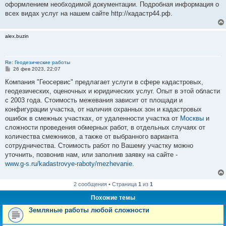
е
оформлением необходимой документации. Подробная информация о
всех видах услуг на нашем сайте http://кадастр44.рф.
alex.buzin
Re: Геодезические работы
С
26 фев 2023, 22:07
о
о
Компания "Геосервис" предлагает услуги в сфере кадастровых,
б
геодезических, оценочных и юридических услуг. Опыт в этой области
щ
е
с 2003 года. Стоимость межевания зависит от площади и
н
конфигурации участка, от наличия охранных зон и кадастровых
и
е
ошибок в смежных участках, от удаленности участка от
Москвы
и
сложности проведения обмерных работ, в отдельных случаях от
количества смежников, а также от выбранного варианта
сотрудничества. Стоимость работ по Вашему участку можно
уточнить, позвонив нам, или заполнив заявку на сайте -
www.g-s.ru/kadastrovye-raboty/mezhevanie
.
2 сообщения • Страница
1
из
1
Похожие темы
Земляные работы любой сложности