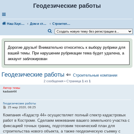
Геодезические работы
Наш Хаус-форум
Дом и стройка
Строительные компании
П
о
и
Дорогие друзья! Внимательно относитесь к выбору рубрики для
с
вашей темы. При нарушении рубрикации тема будет удалена, а
аккаунт заблокирован
к
Геодезические работы
⇐
Строительные компании
2 сообщения • Страница
1
из
1
Автор темы
kadastr44
Геодезические работы
С
25 мар 2020, 08:25
о
о
Компания «Кадастр 44» осуществляет полный спектр кадастровых
б
работ в Костроме. Сделаем межевание вашего земельного участка с
щ
е
фиксацией точных границ, подготовим технический план для
н
строительства нового объекта, а также геодезическую съемку с
и