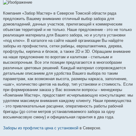
о
б
щ
е
Компания «Забор Мастер» в Северске Томской области рада
н
предложить Вашему вниманию отличный выбор забора для
и
е
домовладений, дачных участков, прилегающей к коммерческим
объектам территорий и не только. Наше предложение - это не только
реализация материала для Вашего забора, но и услуга установки
«под ключ». В каталоге на сайте нашей организации Вы найдёте
заборы из профнастила, сетки рабицы, евроштакетника, дерева,
профтрубы, кирпича и блоков, а также 2D и 3D. Обращаем внимание
на наше предложение по воротам и калиткам - стильным и
высокопрочным. Все эти позиции предлагаются в многообразии
различных цветовых решений. Каждый материал сопровождается
детальным описанием для удобства Вашего выбора по таким
параметрам, как возможная высота, размеры каркаса, заполнение,
«шаг», количество цветов на выбор, тип установки и стоимость. Если
при формировании заказа у Вас возникли вопросы - менеджеры
«Компании Мастер», предоставят исчерпывающую консультацию: мы
уделяем максимум внимания каждому клиенту. Наши преимущества
- это привлекательные расценки, оперативность работы рабочей
бригады (до сотни метров устанавливаемого забора за одну
восьмичасовую смену) и официальная гарантия в два года.
Заборы из профлиста цена с установкой
в Cеверске.