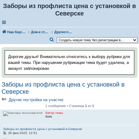
Заборы из профлиста цена с установкой в
Cеверске
Наш Хаус-форум
Дом и стройка
Другие постройки на участке
П
о
и
Дорогие друзья! Внимательно относитесь к выбору рубрики для
с
вашей темы. При нарушении рубрикации тема будет удалена, а
аккаунт заблокирован
к
Заборы из профлиста цена с установкой в
Cеверске
⇐
Другие постройки на участке
1 сообщение • Страница
1
из
1
Автор темы
Sofo
Заборы из профлиста цена с установкой в Cеверске
С
28 фев 2020, 12:51
о