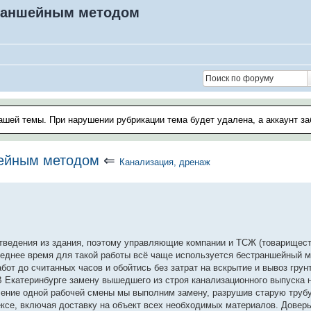
траншейным методом
ашей темы. При нарушении рубрикации тема будет удалена, а аккаунт з
шейным методом
⇐
Канализация, дренаж
отведения из здания, поэтому управляющие компании и ТСЖ (товарищест
еднее время для такой работы всё чаще используется бестраншейный м
бот до считанных часов и обойтись без затрат на вскрытие и вывоз грун
В Екатеринбурге замену вышедшего из строя канализационного выпуска
ение одной рабочей смены мы выполним замену, разрушив старую труб
ксе, включая доставку на объект всех необходимых материалов. Доверь