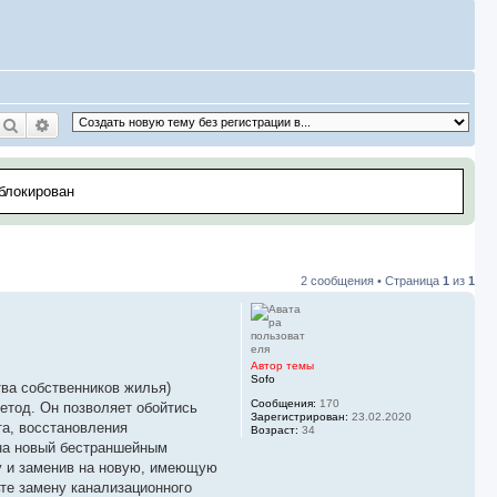
Поиск
Расширенный поиск
аблокирован
2 сообщения • Страница
1
из
1
Автор темы
Sofo
ва собственников жилья)
Сообщения:
170
етод. Он позволяет обойтись
Зарегистрирован:
23.02.2020
та, восстановления
Возраст:
34
 на новый бестраншейным
у и заменив на новую, имеющую
те замену канализационного