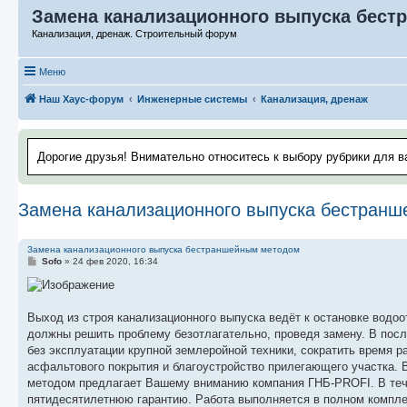
Замена канализационного выпуска бес
Канализация, дренаж. Строительный форум
Меню
Наш Хаус-форум
Инженерные системы
Канализация, дренаж
Дорогие друзья! Внимательно относитесь к выбору рубрики для в
Замена канализационного выпуска бестран
Замена канализационного выпуска бестраншейным методом
С
Sofo
»
24 фев 2020, 16:34
о
о
б
щ
е
Выход из строя канализационного выпуска ведёт к остановке водо
н
должны решить проблему безотлагательно, проведя замену. В посл
и
е
без эксплуатации крупной землеройной техники, сократить время ра
асфальтового покрытия и благоустройство прилегающего участка. 
методом предлагает Вашему вниманию компания ГНБ-PROFI. В теч
пятидесятилетнюю гарантию. Работа выполняется в полном компле