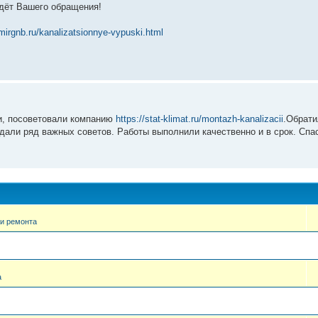
ждёт Вашего обращения!
/mirgnb.ru/kanalizatsionnye-vypuski.html
ии, посоветовали компанию
https://stat-klimat.ru/montazh-kanalizacii
.Обрати
али ряд важных советов. Работы выполнили качественно и в срок. Спас
и ремонта
а