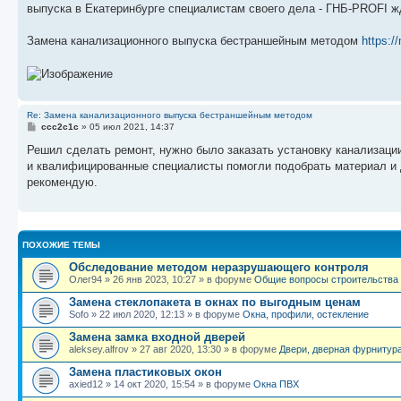
выпуска в Екатеринбурге специалистам своего дела - ГНБ-PROFI 
Замена канализационного выпуска бестраншейным методом
https:/
Re: Замена канализационного выпуска бестраншейным методом
С
ссс2с1с
»
05 июл 2021, 14:37
о
о
Решил сделать ремонт, нужно было заказать установку канализац
б
и квалифицированные специалисты помогли подобрать материал и д
щ
е
рекомендую.
н
и
е
ПОХОЖИЕ ТЕМЫ
Обследование методом неразрушающего контроля
Олег94
»
26 янв 2023, 10:27
» в форуме
Общие вопросы строительства 
Замена стеклопакета в окнах по выгодным ценам
Sofo
»
22 июл 2020, 12:13
» в форуме
Окна, профили, остекление
Замена замка входной дверей
aleksey.alfrov
»
27 авг 2020, 13:30
» в форуме
Двери, дверная фурнитур
Замена пластиковых окон
axied12
»
14 окт 2020, 15:54
» в форуме
Окна ПВХ