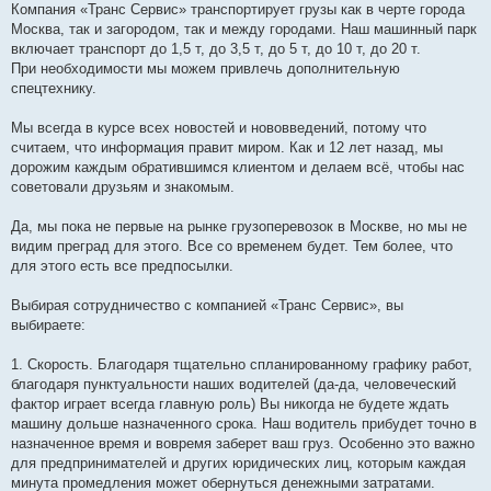
о
Компания «Транс Сервис» транспортирует грузы как в черте города
б
Москва, так и загородом, так и между городами. Наш машинный парк
щ
е
включает транспорт до 1,5 т, до 3,5 т, до 5 т, до 10 т, до 20 т.
н
При необходимости мы можем привлечь дополнительную
и
е
спецтехнику.
Мы всегда в курсе всех новостей и нововведений, потому что
считаем, что информация правит миром. Как и 12 лет назад, мы
дорожим каждым обратившимся клиентом и делаем всё, чтобы нас
советовали друзьям и знакомым.
Да, мы пока не первые на рынке грузоперевозок в Москве, но мы не
видим преград для этого. Все со временем будет. Тем более, что
для этого есть все предпосылки.
Выбирая сотрудничество с компанией «Транс Сервис», вы
выбираете:
1. Скорость. Благодаря тщательно спланированному графику работ,
благодаря пунктуальности наших водителей (да-да, человеческий
фактор играет всегда главную роль) Вы никогда не будете ждать
машину дольше назначенного срока. Наш водитель прибудет точно в
назначенное время и вовремя заберет ваш груз. Особенно это важно
для предпринимателей и других юридических лиц, которым каждая
минута промедления может обернуться денежными затратами.