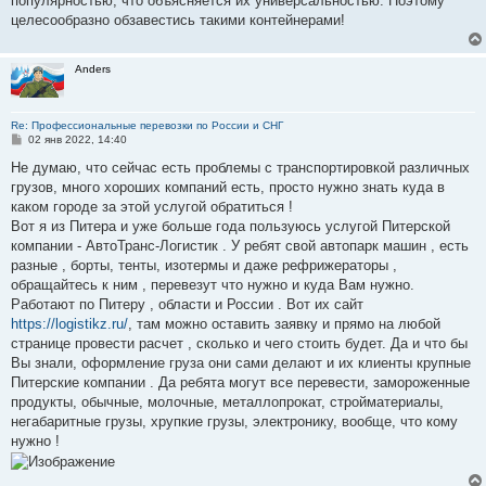
популярностью, что объясняется их универсальностью. Поэтому
целесообразно обзавестись такими контейнерами!
Anders
Re: Профессиональные перевозки по России и СНГ
С
02 янв 2022, 14:40
о
о
Не думаю, что сейчас есть проблемы с транспортировкой различных
б
грузов, много хороших компаний есть, просто нужно знать куда в
щ
е
каком городе за этой услугой обратиться !
н
Вот я из Питера и уже больше года пользуюсь услугой Питерской
и
е
компании - АвтоТранс-Логистик . У ребят свой автопарк машин , есть
разные , борты, тенты, изотермы и даже рефрижераторы ,
обращайтесь к ним , перевезут что нужно и куда Вам нужно.
Работают по Питеру , области и России . Вот их сайт
https://logistikz.ru/
, там можно оставить заявку и прямо на любой
странице провести расчет , сколько и чего стоить будет. Да и что бы
Вы знали, оформление груза они сами делают и их клиенты крупные
Питерские компании . Да ребята могут все перевести, замороженные
продукты, обычные, молочные, металлопрокат, стройматериалы,
негабаритные грузы, хрупкие грузы, электронику, вообще, что кому
нужно !