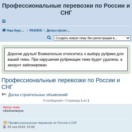
Профессиональные перевозки по России и
СНГ
Наш Хаус-форум
РАЗНОЕ
Доска строительных объявлений
П
о
и
Дорогие друзья! Внимательно относитесь к выбору рубрики для
с
вашей темы. При нарушении рубрикации тема будет удалена, а
аккаунт заблокирован
к
Профессиональные перевозки по России и
СНГ
⇐
Доска строительных объявлений
4 сообщения • Страница
1
из
1
Автор темы
nik1tinamaryna
Профессиональные перевозки по России и СНГ
С
05 ноя 2019, 23:06
о