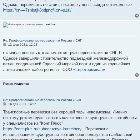
Однако, переживать не стоит, поскольку цены всегда оптимальные.
https://xn----7sbbajk8btlpndfi.xn--p1ai/
zairfiser
Re: Профессиональные перевозки по России и СНГ
С
12 фев 2021, 12:28
о
о
отличная новость кто занимается грузоперевозками по СНГ, В
б
Одессе завершили строительство подъездной железнодорожной
щ
е
ветки, соединившей Одесский морской порт и один из крупнейших
н
логистических хабов региона - ООО «
Евротерминал
».
и
е
Роман Андропов
Re: Профессиональные перевозки по России и СНГ
С
16 дек 2021, 14:05
о
о
Транспортные перевозки без хорошей тары невозможны. Именно
б
поэтому рекомендую заказать качественные сухогрузные контейнеры
щ
е
у специалистов из "Конт Плюс"
н
https://cont-plus.ru/suhogruznye-konteinery
. Перевозки с
и
е
использованием сухогрузных контейнеров пользуются наибольшей