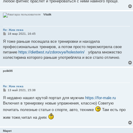
е
любой фитнес браслет и тренироваться с ними намного проще.
н
и
е
Vitalik
Re: Жим лежа
С
18 мар 2021, 16:45
о
о
Я тоже раньше посещала все тренировки и находила
б
профессиональных трениров, а потом просто пересмотрела свое
щ
е
питание
https://dietbest.ru/zdorovye/holesterin/
убрала множество
н
холестирина которого раньше употребляла и все стало отлично.
и
е
polik96
Re: Жим лежа
С
13 май 2021, 15:38
о
о
Я недавно нашел крутой портал для мужчин
https://for-male.ru
б
Включил в тренировку новые упражнения, классно) Советую
щ
е
почитать полезные статьи о спорте, авто, технике
Там есть про
н
и
жим тоже,читал на днях
е
Mapet