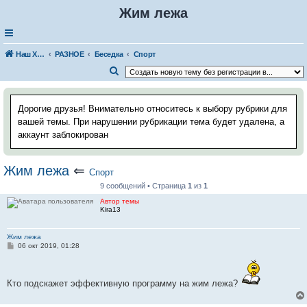
Жим лежа
Наш Хаус-форум
РАЗНОЕ
Беседка
Спорт
П
о
и
Дорогие друзья! Внимательно относитесь к выбору рубрики для
с
вашей темы. При нарушении рубрикации тема будет удалена, а
аккаунт заблокирован
к
Жим лежа
⇐
Спорт
9 сообщений • Страница
1
из
1
Автор темы
Kira13
Жим лежа
С
06 окт 2019, 01:28
о
о
б
щ
Кто подскажет эффективную программу на жим лежа?
е
н
и