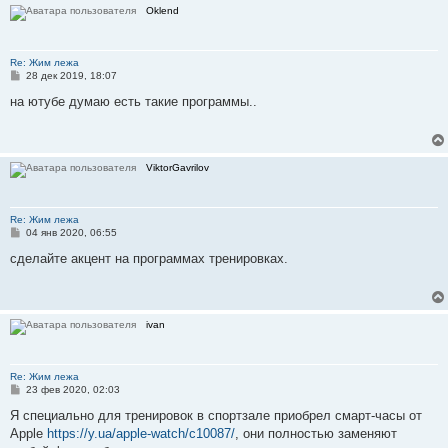
е
Oklend
Re: Жим лежа
С
28 дек 2019, 18:07
о
о
на ютубе думаю есть такие программы..
б
щ
е
н
и
ViktorGavrilov
е
Re: Жим лежа
С
04 янв 2020, 06:55
о
о
сделайте акцент на программах тренировках.
б
щ
е
н
и
ivan
е
Re: Жим лежа
С
23 фев 2020, 02:03
о
о
Я специально для тренировок в спортзале приобрел смарт-часы от
б
Apple
https://y.ua/apple-watch/c10087/
, они полностью заменяют
щ