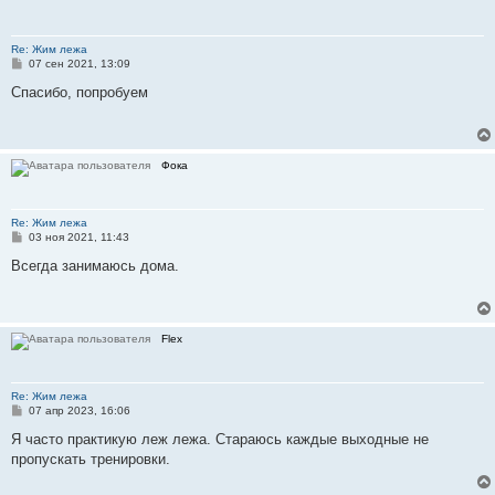
Re: Жим лежа
С
07 сен 2021, 13:09
о
о
Спасибо, попробуем
б
щ
е
н
и
Фока
е
Re: Жим лежа
С
03 ноя 2021, 11:43
о
о
Всегда занимаюсь дома.
б
щ
е
н
и
Flex
е
Re: Жим лежа
С
07 апр 2023, 16:06
о
о
Я часто практикую леж лежа. Стараюсь каждые выходные не
б
пропускать тренировки.
щ
е
н