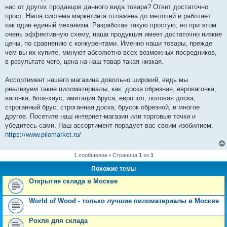
н
нас от других продавцов данного вида товара? Ответ достаточно
и
е
прост. Наша система маркетинга отлажена до мелочей и работает
как один единый механизм. Разработав такую простую, но при этом
очень эффективную схему, наша продукция имеет достаточно низкие
цены, по сравнению с конкурентами. Именно наши товары, прежде
чем вы их купите, минуют абсолютно всех возможных посредников,
в результате чего, цена на наш товар такая низкая.
Ассортимент нашего магазина довольно широкий, ведь мы
реализуем такие пиломатериалы, как: доска обрезная, евровагонка,
вагонка, блок-хаус, имитация бруса, европол, половая доска,
строганный брус, строганная доска, брусок обрезной, и многое
другое. Посетите наш интернет-магазин или торговые точки и
убедитесь сами. Наш ассортимент порадует вас своим изобилием.
https://www.pilomarket.ru/
1 сообщение • Страница
1
из
1
Похожие темы
Открытие склада в Москве
World of Wood - только лучшие пиломатериалы в Москве
Рохля для склада