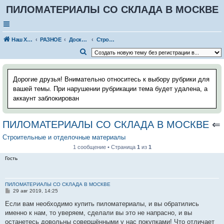
ПИЛОМАТЕРИАЛЫ СО СКЛАДА В МОСКВЕ
Наш Хаус-форум
РАЗНОЕ
Доска строительных объявлений
Строительные и отделочные материалы
П
о
и
Дорогие друзья! Внимательно относитесь к выбору рубрики для
с
вашей темы. При нарушении рубрикации тема будет удалена, а
аккаунт заблокирован
к
ПИЛОМАТЕРИАЛЫ СО СКЛАДА В МОСКВЕ
⇐
Строительные и отделочные материалы
1 сообщение • Страница
1
из
1
Гость
ПИЛОМАТЕРИАЛЫ СО СКЛАДА В МОСКВЕ
С
29 авг 2019, 14:25
о
о
Если вам необходимо купить пиломатериалы, и вы обратились
б
именно к нам, то уверяем, сделали вы это не напрасно, и вы
щ
е
останетесь довольны совершёнными у нас покупками! Что отличает