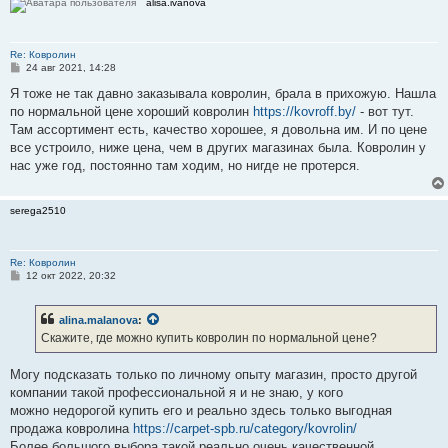
alisa.ivanova
е
Re: Ковролин
С
24 авг 2021, 14:28
о
о
Я тоже не так давно заказывала ковролин, брала в прихожую. Нашла
б
по нормальной цене хороший ковролин
https://kovroff.by/
- вот тут.
щ
е
Там ассортимент есть, качество хорошее, я довольна им. И по цене
н
все устроило, ниже цена, чем в других магазинах была. Ковролин у
и
е
нас уже год, постоянно там ходим, но нигде не протерся.
serega2510
Re: Ковролин
С
12 окт 2022, 20:32
о
о
б
alina.malanova
:
щ
е
Скажите, где можно купить ковролин по нормальной цене?
н
и
е
Могу подсказать только по личному опыту магазин, просто другой
компании такой профессиональной я и не знаю, у кого
можно недорогой купить его и реально здесь только выгодная
продажа ковролина
https://carpet-spb.ru/category/kovrolin/
Более большого выбора такой реально очень качественной