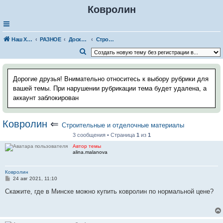
Ковролин
Наш Хаус-форум
РАЗНОЕ
Доска строительных объявлений
Строительные и отделочные материалы
П
о
и
Дорогие друзья! Внимательно относитесь к выбору рубрики для
с
вашей темы. При нарушении рубрикации тема будет удалена, а
аккаунт заблокирован
к
Ковролин
⇐
Строительные и отделочные материалы
3 сообщения • Страница
1
из
1
Автор темы
alina.malanova
Ковролин
С
24 авг 2021, 11:10
о
о
Скажите, где в Минске можно купить ковролин по нормальной цене?
б
щ
е
н
и