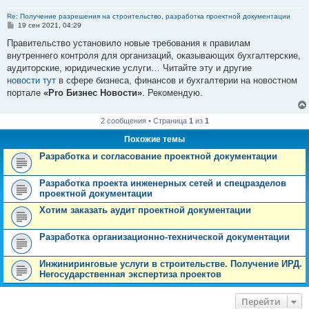
Re: Получение разрешения на строительство, разработка проектной документации
С
19 сен 2021, 04:29
о
о
Правительство установило новые требования к правилам
б
внутреннего контроля для организаций, оказывающих бухгалтерские,
щ
е
аудиторские, юридические услуги… Читайте эту и другие
н
новости тут
в сфере бизнеса, финансов и бухгалтерии на новостном
и
е
портале
«Pro Бизнес Новости»
. Рекомендую.
2 сообщения • Страница
1
из
1
Похожие темы
Разработка и согласование проектной документации
Разработка проекта инженерных сетей и спецразделов
проектной документации
Хотим заказать аудит проектной документации
Разработка организационно-технической документации
Инжиниринговые услуги в строительстве. Получение ИРД.
Негосударственная экспертиза проектов
Перейти