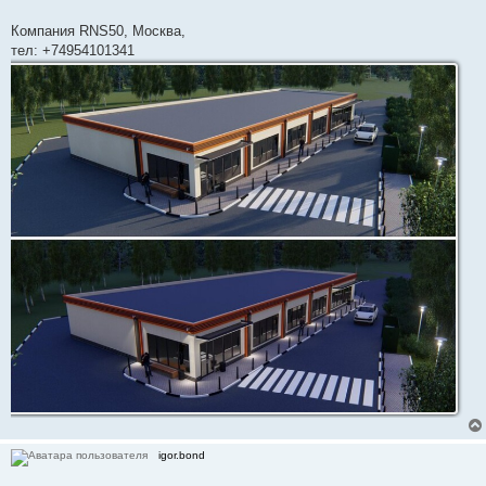
Компания RNS50, Москва,
тел: +74954101341
igor.bond