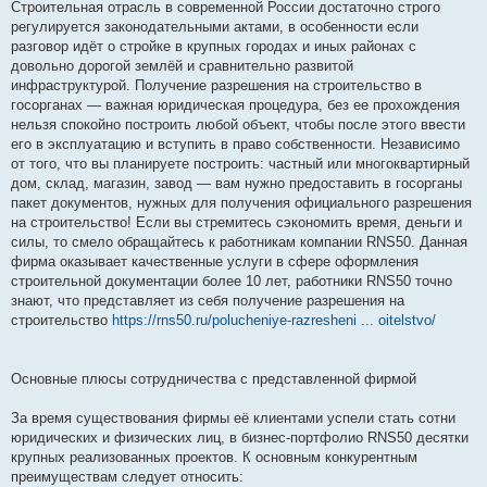
о
Строительная отрасль в современной России достаточно строго
б
регулируется законодательными актами, в особенности если
щ
е
разговор идёт о стройке в крупных городах и иных районах с
н
довольно дорогой землёй и сравнительно развитой
и
е
инфраструктурой. Получение разрешения на строительство в
госорганах — важная юридическая процедура, без ее прохождения
нельзя спокойно построить любой объект, чтобы после этого ввести
его в эксплуатацию и вступить в право собственности. Независимо
от того, что вы планируете построить: частный или многоквартирный
дом, склад, магазин, завод — вам нужно предоставить в госорганы
пакет документов, нужных для получения официального разрешения
на строительство! Если вы стремитесь сэкономить время, деньги и
силы, то смело обращайтесь к работникам компании RNS50. Данная
фирма оказывает качественные услуги в сфере оформления
строительной документации более 10 лет, работники RNS50 точно
знают, что представляет из себя получение разрешения на
строительство
https://rns50.ru/polucheniye-razresheni ... oitelstvo/
Основные плюсы сотрудничества с представленной фирмой
За время существования фирмы её клиентами успели стать сотни
юридических и физических лиц, в бизнес-портфолио RNS50 десятки
крупных реализованных проектов. К основным конкурентным
преимуществам следует относить: