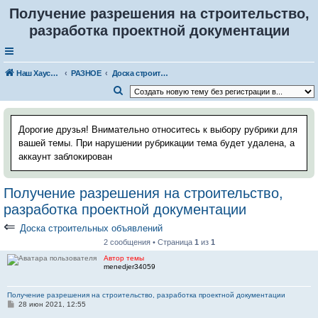
Получение разрешения на строительство,
разработка проектной документации
Наш Хаус-форум
РАЗНОЕ
Доска строительных объявлений
П
о
и
Дорогие друзья! Внимательно относитесь к выбору рубрики для
с
вашей темы. При нарушении рубрикации тема будет удалена, а
аккаунт заблокирован
к
Получение разрешения на строительство,
разработка проектной документации
⇐
Доска строительных объявлений
2 сообщения • Страница
1
из
1
Автор темы
menedjer34059
Получение разрешения на строительство, разработка проектной документации
С
28 июн 2021, 12:55
о