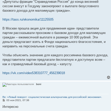
о
«Депутаты фракции "Справедливая Россия" до конца весенней
б
сессии внесут в Госдуму законопроект о выплате безусловного
щ
е
базового дохода для малоимущих граждан».
н
и
е
https://tass.ru/ekonomika/11125505
В Москве прошла акция для продвижения идеи- представители
партии рассказывали прохожим о базовом доходе для малоимущих
граждан – ежемесячной выплате в размере 10 000 рублей. Эти
деньги предлагают взять в Фонде национального благосостояния, и
направить на персональные счета граждан.
Чтобы объяснить значение для каждого россиянина базового дохода,
представители партии предлагали бесплатную и доступную всем –
как и справедливый базовый доход – капусту.
https://vk.com/video538310777_456239018
boni
Re: «Левый поворот: социалистическая альтернатива для российской экономики».
С
03 ноя 2021, 07:36
о
о
Интересно
б