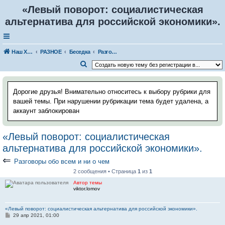
«Левый поворот: социалистическая
альтернатива для российской экономики».
Наш Хаус-форум
РАЗНОЕ
Беседка
Разговоры обо всем и ни о чем
П
о
и
Дорогие друзья! Внимательно относитесь к выбору рубрики для
с
вашей темы. При нарушении рубрикации тема будет удалена, а
аккаунт заблокирован
к
«Левый поворот: социалистическая
альтернатива для российской экономики».
⇐
Разговоры обо всем и ни о чем
2 сообщения • Страница
1
из
1
Автор темы
viktor.lomov
«Левый поворот: социалистическая альтернатива для российской экономики».
С
29 апр 2021, 01:00
о