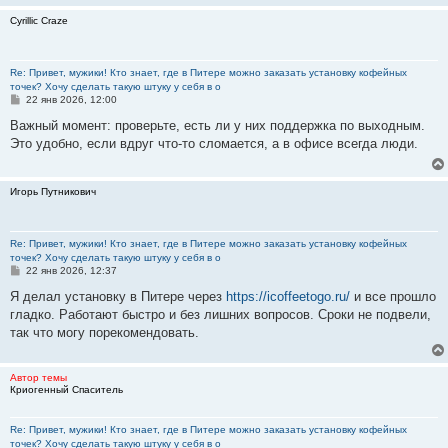
е
Cyrillic Craze
Re: Привет, мужики! Кто знает, где в Питере можно заказать установку кофейных
точек? Хочу сделать такую штуку у себя в о
С
22 янв 2026, 12:00
о
о
Важный момент: проверьте, есть ли у них поддержка по выходным.
б
Это удобно, если вдруг что-то сломается, а в офисе всегда люди.
щ
е
н
и
Игорь Путникович
е
Re: Привет, мужики! Кто знает, где в Питере можно заказать установку кофейных
точек? Хочу сделать такую штуку у себя в о
С
22 янв 2026, 12:37
о
о
Я делал установку в Питере через
https://icoffeetogo.ru/
и все прошло
б
гладко. Работают быстро и без лишних вопросов. Сроки не подвели,
щ
е
так что могу порекомендовать.
н
и
е
Автор темы
Криогенный Спаситель
Re: Привет, мужики! Кто знает, где в Питере можно заказать установку кофейных
точек? Хочу сделать такую штуку у себя в о