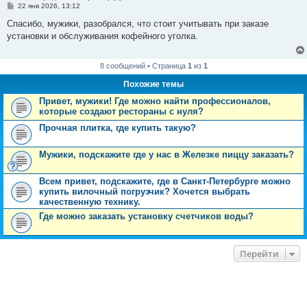
С
22 янв 2026, 13:12
о
о
Спасибо, мужики, разобрался, что стоит учитывать при заказе
б
установки и обслуживания кофейного уголка.
щ
е
н
и
8 сообщений • Страница
1
из
1
е
Похожие темы
Привет, мужики! Где можно найти профессионалов,
которые создают рестораны с нуля?
Прочная плитка, где купить такую?
Мужики, подскажите где у нас в Железке пиццу заказать?
Всем привет, подскажите, где в Санкт-Петербурге можно
купить вилочный погрузчик? Хочется выбрать
качественную технику.
Где можно заказать установку счетчиков воды?
Перейти