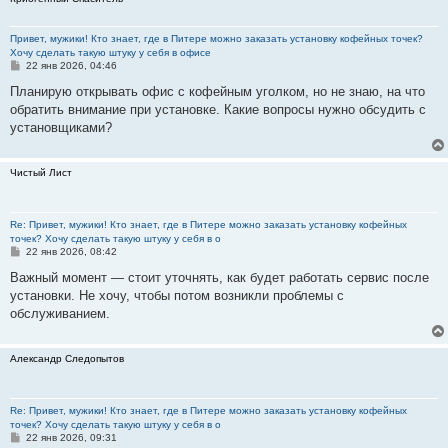
Привет, мужики! Кто знает, где в Питере можно заказать установку кофейных точек?
Хочу сделать такую штуку у себя в офисе
С
22 янв 2026, 04:46
о
о
Планирую открывать офис с кофейным уголком, но не знаю, на что
б
обратить внимание при установке. Какие вопросы нужно обсудить с
щ
е
установщиками?
н
и
е
Чистый Лист
Re: Привет, мужики! Кто знает, где в Питере можно заказать установку кофейных
точек? Хочу сделать такую штуку у себя в о
С
22 янв 2026, 08:42
о
о
Важный момент — стоит уточнять, как будет работать сервис после
б
установки. Не хочу, чтобы потом возникли проблемы с
щ
е
обслуживанием.
н
и
е
Александр Следопытов
Re: Привет, мужики! Кто знает, где в Питере можно заказать установку кофейных
точек? Хочу сделать такую штуку у себя в о
С
22 янв 2026, 09:31