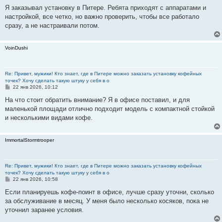
о
о
Я заказывал установку в Питере. Ребята приходят с аппаратами и
б
настройкой, все четко, но важно проверить, чтобы все работало
щ
е
сразу, а не настраивали потом.
н
и
е
VoinDushi
Re: Привет, мужики! Кто знает, где в Питере можно заказать установку кофейных
точек? Хочу сделать такую штуку у себя в о
С
22 янв 2026, 10:12
о
о
На что стоит обратить внимание? Я в офисе поставил, и для
б
маленькой площади отлично подходит модель с компактной стойкой
щ
е
и несколькими видами кофе.
н
и
е
ImmortalStormtrooper
Re: Привет, мужики! Кто знает, где в Питере можно заказать установку кофейных
точек? Хочу сделать такую штуку у себя в о
С
22 янв 2026, 10:58
о
о
Если планируешь кофе-поинт в офисе, лучше сразу уточни, сколько
б
за обслуживание в месяц. У меня было несколько косяков, пока не
щ
е
уточнил заранее условия.
н
и