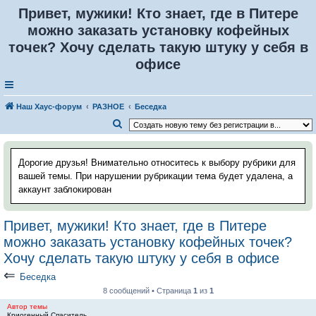
Привет, мужики! Кто знает, где в Питере
можно заказать установку кофейных
точек? Хочу сделать такую штуку у себя в
офисе
Наш Хаус-форум
РАЗНОЕ
Беседка
П
о
и
Дорогие друзья! Внимательно относитесь к выбору рубрики для
с
вашей темы. При нарушении рубрикации тема будет удалена, а
аккаунт заблокирован
к
Привет, мужики! Кто знает, где в Питере
можно заказать установку кофейных точек?
Хочу сделать такую штуку у себя в офисе
⇐
Беседка
8 сообщений • Страница
1
из
1
Автор темы
Криогенный Спаситель