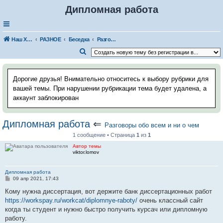
Дипломная работа
Наш Хаус-форум
РАЗНОЕ
Беседка
Разговоры обо всем и ни о чем
П
о
и
Дорогие друзья! Внимательно относитесь к выбору рубрики для
с
вашей темы. При нарушении рубрикации тема будет удалена, а
аккаунт заблокирован
к
Дипломная работа
⇐
Разговоры обо всем и ни о чем
1 сообщение • Страница
1
из
1
Автор темы
viktor.lomov
Дипломная работа
С
09 апр 2021, 17:43
о
о
Кому нужна диссертация, вот держите банк диссертационных работ
б
https://workspay.ru/workcat/diplomnye-raboty/
очень классный сайт
щ
е
когда ты студент и нужно быстро получить курсач или дипломную
н
работу.
и