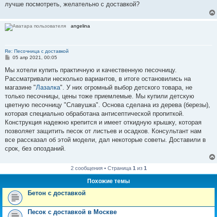
е
лучше посмотреть, желательно с доставкой?
angelina
Re: Песочница с доставкой
С
05 апр 2021, 00:05
о
о
Мы хотели купить практичную и качественную песочницу.
б
Рассматривали несколько вариантов, в итоге остановились на
щ
е
магазине "
Лазалка
". У них огромный выбор детского товара, не
н
только песочницы, цены тоже приемлемые. Мы купили детскую
и
е
цветную песочницу "Славушка". Основа сделана из дерева (березы),
которая специально обработана антисептической пропиткой.
Конструкция надежно крепится и имеет откидную крышку, которая
позволяет защитить песок от листьев и осадков. Консультант нам
все рассказал об этой модели, дал некоторые советы. Доставили в
срок, без опозданий.
2 сообщения • Страница
1
из
1
Похожие темы
Бетон с доставкой
Песок с доставкой в Москве