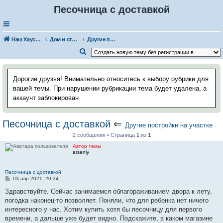
Песочница с доставкой
Наш Хаус-форум
Дом и стройка
Другие постройки на участке
П
о
и
Дорогие друзья! Внимательно относитесь к выбору рубрики для
с
вашей темы. При нарушении рубрикации тема будет удалена, а
аккаунт заблокирован
к
Песочница с доставкой
⇐
Другие постройки на участке
2 сообщения • Страница
1
из
1
Автор темы
arseniy
Песочница с доставкой
С
03 апр 2021, 20:34
о
о
Здравствуйте. Сейчас занимаемся облагораживанием двора к лету,
б
погодка наконец-то позволяет. Поняли, что для ребенка нет ничего
щ
е
интересного у нас. Хотим купить хотя бы песочницу для первого
н
времени, а дальше уже будет видно. Подскажите, в каком магазине
и