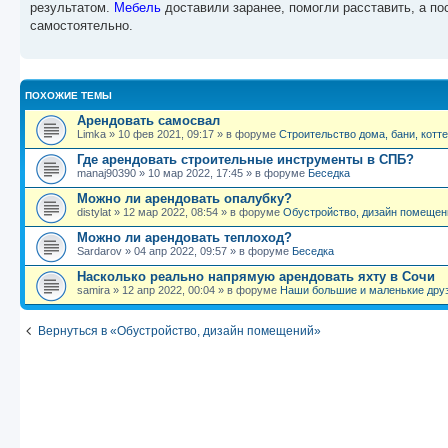
результатом.
Мебель
доставили заранее, помогли расставить, а по
щ
е
самостоятельно.
н
и
е
ПОХОЖИЕ ТЕМЫ
Арендовать самосвал
Limka
»
10 фев 2021, 09:17
» в форуме
Строительство дома, бани, котт
Где арендовать строительные инструменты в СПБ?
manaj90390
»
10 мар 2022, 17:45
» в форуме
Беседка
Можно ли арендовать опалубку?
distylat
»
12 мар 2022, 08:54
» в форуме
Обустройство, дизайн помещен
Можно ли арендовать теплоход?
Sardarov
»
04 апр 2022, 09:57
» в форуме
Беседка
Насколько реально напрямую арендовать яхту в Сочи
samira
»
12 апр 2022, 00:04
» в форуме
Наши большие и маленькие дру
Вернуться в «Обустройство, дизайн помещений»