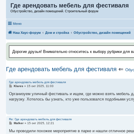
Где арендовать мебель для фестиваля
Обустройство, дизайн помещений. Строительный форум
Меню
Наш Хаус-форум
Дом и стройка
Обустройство, дизайн помещений
Дорогие друзья! Внимательно относитесь к выбору рубрики для в
Где арендовать мебель для фестиваля
⇐
Обус
Где арендовать мебель для фестиваля
С
Klares
»
15 окт 2025, 11:03
о
о
Организуем уличный фестиваль и ищем, где можно взять мебель дл
б
нагрузку. Хотелось бы узнать, кто уже пользовался подобными усл
щ
е
н
и
е
Re: Где арендовать мебель для фестиваля
С
Malker
»
15 окт 2025, 12:21
о
о
Мы проводили похожее мероприятие в парке и нашли отличное реш
б