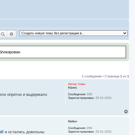
Поиск
Расширенный поиск
аблокирован
2 сообщения • Страница
1
из
1
Автор темы
Klares
дело опрятно и выдержало
Сообщения:
330
Зарегистрирован:
25.01.2021
В
е
р
Malker
н
у
Сообщения:
290
l/
и остались довольны
Зарегистрирован:
25.01.2021
т