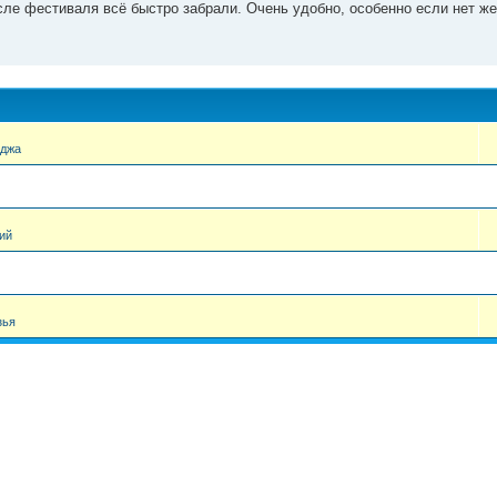
сле фестиваля всё быстро забрали. Очень удобно, особенно если нет ж
еджа
ий
зья