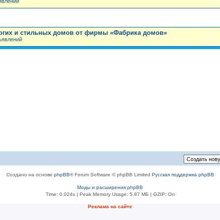
явлений
огих и стильных домов от фирмы «Фабрика домов»
ъявлений
Создано на основе
phpBB
® Forum Software © phpBB Limited
Русская поддержка phpBB
Моды и расширения phpBB
Time: 0.024s
| Peak Memory Usage: 5.87 МБ | GZIP: On
Реклама на сайте