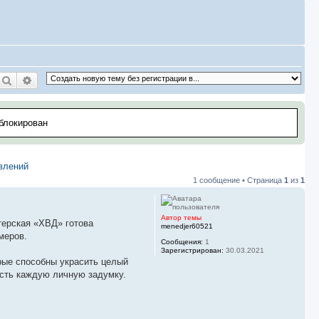
Поиск
Расширенный поиск
аблокирован
влений
1 сообщение • Страница
1
из
1
Автор темы
терская «ХВД» готова
menedjer60521
меров.
Сообщения:
1
Зарегистрирован:
30.03.2021
рые способны украсить целый
ость каждую личную задумку.