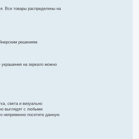
ся. Все товары распределены на
айнерским решениям.
е украшения на зеркало можно
ха, света и визуально
ьно выглядят с любыми
 то непременно посетите данную