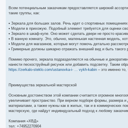
Всем потенциальным заказчикам предоставляется широкий ассортим
такие группы, как:
• Зеркала для больших залов. Речь идет о спортивных помещениях
• Модели в прихожую. Подобный элемент требуется для оценки св
• Зеркало в шкаф-купе. Оно может сделать двери не просто краси
• В ванную комнату. Это, обычно, маленькая настенная модель, к
• Модели для магазинов, которые могут помочь детально рассмотре
• Гримерные должны шикарно отражать внешний вид и быть такого 
Помимо прочего, зеркала подразделяются на обычные и декоратив
нанести пескоструйный рисунок или добавить подсветку. Таким обр
https://zerkalo-steklo.com/ustanovka-i- ... vykh-kabin
– это именно то,
Преимущества зеркальной мастерской
Основным достоинством этой компании считается огромное многооб
увеличивает пространство. При верном подборе формы, размера и 
материалами, а также нужны как в жилых, так и в коммерческих по
мастерскую, где найдут индивидуальный подход к любому заказчику
Компания «ХВД»
тел: +74952270904