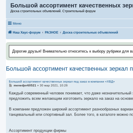
Большой ассортимент качественных зерк
Доска строительных объявлений. Строительный форум
Меню
Наш Хаус-форум
РАЗНОЕ
Доска строительных объявлений
Дорогие друзья! Внимательно относитесь к выбору рубрики для в
Большой ассортимент качественных зеркал п
Большой ассортимент качественных зеркал под заказ в компании «ХВД»
С
menedjer60521
»
30 мар 2021, 10:26
о
о
Каждый современный человек понимает, что даже незначительный 
б
предложить всем желающим изготовить зеркало на заказ на основ
щ
е
н
В компании предложен широкий ассортимент разнообразных вариан
и
е
танцевальный или спортивный зал. Более того, в каталоге можно 
Ассортимент продукции фирмы