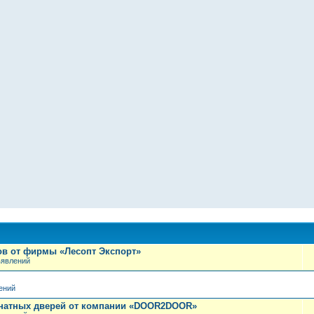
ов от фирмы «Лесопт Экспорт»
ъявлений
ений
мнатных дверей от компании «DOOR2DOOR»