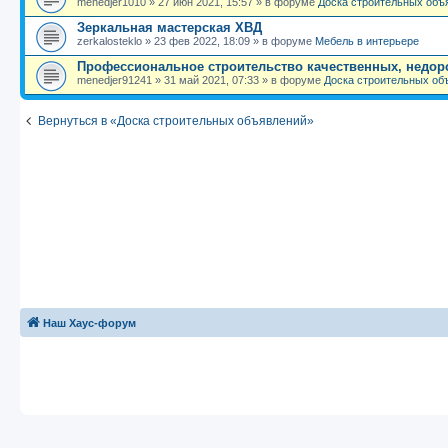
menedjer1010
»
27 июн 2021, 15:57
» в форуме
Доска строительных объ
Зеркальная мастерская ХВД
zerkalosteklo
»
23 фев 2022, 18:09
» в форуме
Мебель в интерьере
Профессиональное строительство качественных, недор
menedjer91241
»
31 май 2021, 07:33
» в форуме
Доска строительных об
Вернуться в «Доска строительных объявлений»
Наш Хаус-форум