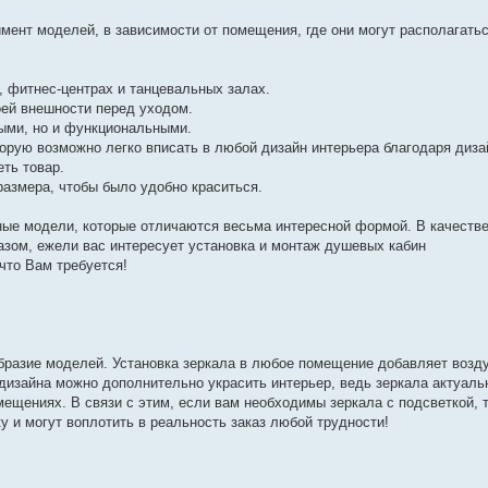
ент моделей, в зависимости от помещения, где они могут располагать
, фитнес-центрах и танцевальных залах.
оей внешности перед уходом.
выми, но и функциональными.
оторую возможно легко вписать в любой дизайн интерьера благодаря диз
ть товар.
размера, чтобы было удобно краситься.
ные модели, которые отличаются весьма интересной формой. В качеств
азом, ежели вас интересует установка и монтаж душевых кабин
 что Вам требуется!
разие моделей. Установка зеркала в любое помещение добавляет возду
дизайна можно дополнительно украсить интерьер, ведь зеркала актуал
мещениях. В связи с этим, если вам необходимы зеркала с подсветкой,
 и могут воплотить в реальность заказ любой трудности!