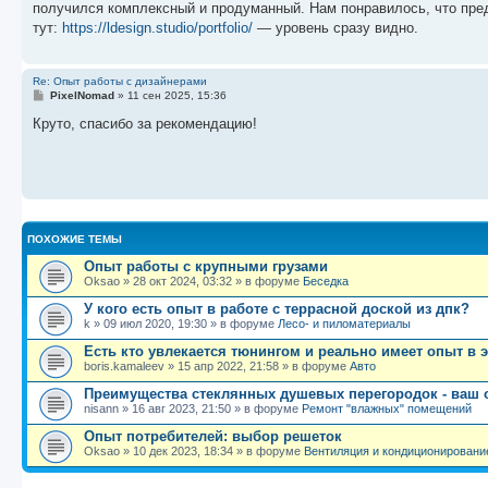
получился комплексный и продуманный. Нам понравилось, что пред
щ
е
тут:
https://ldesign.studio/portfolio/
— уровень сразу видно.
н
и
е
Re: Опыт работы с дизайнерами
С
PixelNomad
»
11 сен 2025, 15:36
о
о
Круто, спасибо за рекомендацию!
б
щ
е
н
и
е
ПОХОЖИЕ ТЕМЫ
Опыт работы с крупными грузами
Oksao
»
28 окт 2024, 03:32
» в форуме
Беседка
У кого есть опыт в работе с террасной доской из дпк?
k
»
09 июл 2020, 19:30
» в форуме
Лесо- и пиломатериалы
Есть кто увлекается тюнингом и реально имеет опыт в 
boris.kamaleev
»
15 апр 2022, 21:58
» в форуме
Авто
Преимущества стеклянных душевых перегородок - ваш 
nisann
»
16 авг 2023, 21:50
» в форуме
Ремонт "влажных" помещений
Опыт потребителей: выбор решеток
Oksao
»
10 дек 2023, 18:34
» в форуме
Вентиляция и кондиционировани