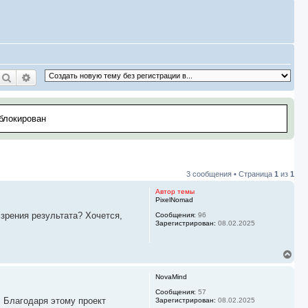
Поиск
Расширенный поиск
аблокирован
3 сообщения • Страница
1
из
1
Автор темы
PixelNomad
зрения результата? Хочется,
Сообщения:
96
Зарегистрирован:
08.02.2025
В
е
р
NovaMind
н
у
Сообщения:
57
. Благодаря этому проект
Зарегистрирован:
08.02.2025
т