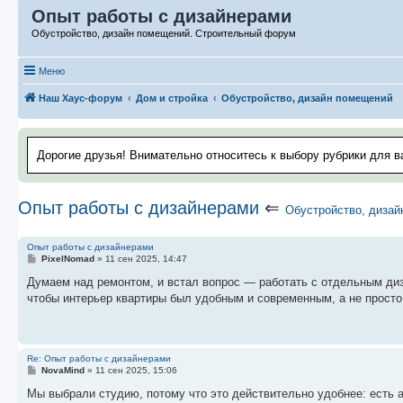
Опыт работы с дизайнерами
Обустройство, дизайн помещений. Строительный форум
Меню
Наш Хаус-форум
Дом и стройка
Обустройство, дизайн помещений
Дорогие друзья! Внимательно относитесь к выбору рубрики для в
Опыт работы с дизайнерами
⇐
Обустройство, диза
Опыт работы с дизайнерами
С
PixelNomad
»
11 сен 2025, 14:47
о
о
Думаем над ремонтом, и встал вопрос — работать с отдельным диза
б
чтобы интерьер квартиры был удобным и современным, а не просто 
щ
е
н
и
е
Re: Опыт работы с дизайнерами
С
NovaMind
»
11 сен 2025, 15:06
о
о
Мы выбрали студию, потому что это действительно удобнее: есть а
б