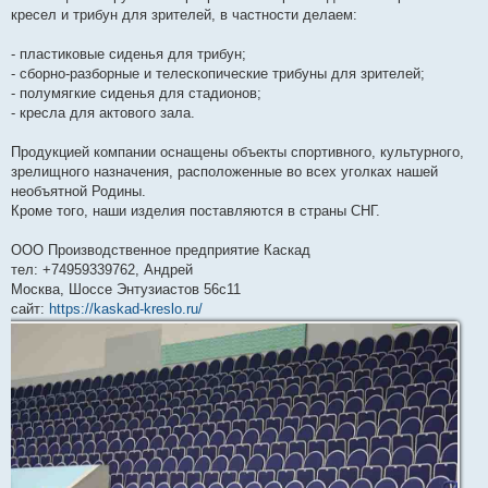
н
кресел и трибун для зрителей, в частности делаем:
и
е
- пластиковые сиденья для трибун;
- сборно-разборные и телескопические трибуны для зрителей;
- полумягкие сиденья для стадионов;
- кресла для актового зала.
Продукцией компании оснащены объекты спортивного, культурного,
зрелищного назначения, расположенные во всех уголках нашей
необъятной Родины.
Кроме того, наши изделия поставляются в страны СНГ.
ООО Производственное предприятие Каскад
тел: +74959339762, Андрей
Москва, Шоссе Энтузиастов 56с11
сайт:
https://kaskad-kreslo.ru/