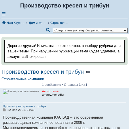
Производство кресел и трибун
Наш Хаус-форум
Дом и стройка
Строительные компании
П
о
и
Дорогие друзья! Внимательно относитесь к выбору рубрики для
с
вашей темы. При нарушении рубрикации тема будет удалена, а
аккаунт заблокирован
к
Производство кресел и трибун
⇐
Строительные компании
1 сообщение • Страница
1
из
1
Автор темы
andrey.menedjer
Производство кресел и трибун
С
22 мар 2021, 21:40
о
о
Производственная компания КАСКАД – это современная
б
развивающаяся компания основанная в 2008 г.
щ
е
Мы специализируемся на разработке и производстве театральных