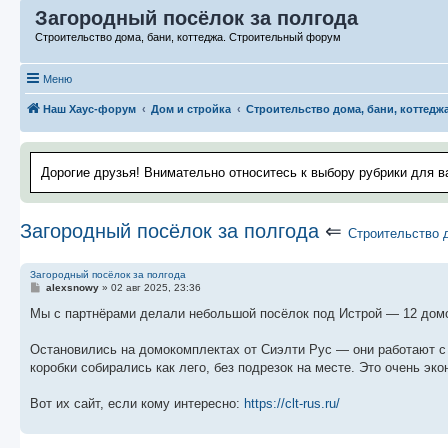
Загородный посёлок за полгода
Строительство дома, бани, коттеджа. Строительный форум
Меню
Наш Хаус-форум
Дом и стройка
Строительство дома, бани, коттедж
Дорогие друзья! Внимательно относитесь к выбору рубрики для в
Загородный посёлок за полгода
⇐
Строительство д
Загородный посёлок за полгода
С
alexsnowy
»
02 авг 2025, 23:36
о
о
Мы с партнёрами делали небольшой посёлок под Истрой — 12 домов,
б
щ
е
Остановились на домокомплектах от Сиэлти Рус — они работают с 
н
коробки собирались как лего, без подрезок на месте. Это очень эк
и
е
Вот их сайт, если кому интересно:
https://clt-rus.ru/