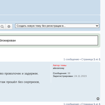
Поиск
Расширенный поиск
аблокирован
1 сообщение • Страница
1
из
1
Автор темы
alexsnowy
ез проволочек и задержек.
Сообщения:
38
Зарегистрирован:
24.11.2023
нтаж прошёл без сюрпризов,
В
е
1 сообщение • Страница
1
из
1
р