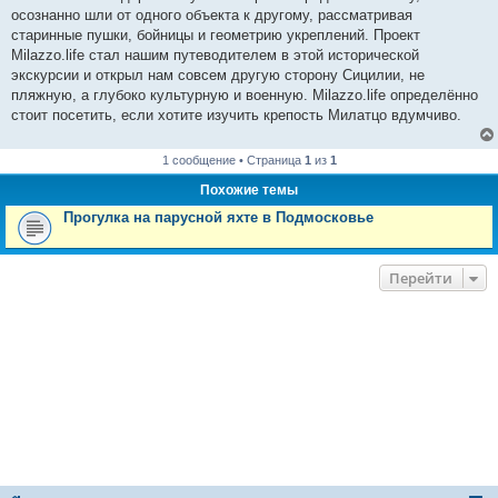
осознанно шли от одного объекта к другому, рассматривая
старинные пушки, бойницы и геометрию укреплений. Проект
Milazzo.life стал нашим путеводителем в этой исторической
экскурсии и открыл нам совсем другую сторону Сицилии, не
пляжную, а глубоко культурную и военную. Milazzo.life определённо
стоит посетить, если хотите изучить крепость Милатцо вдумчиво.
1 сообщение • Страница
1
из
1
Похожие темы
Прогулка на парусной яхте в Подмосковье
Перейти