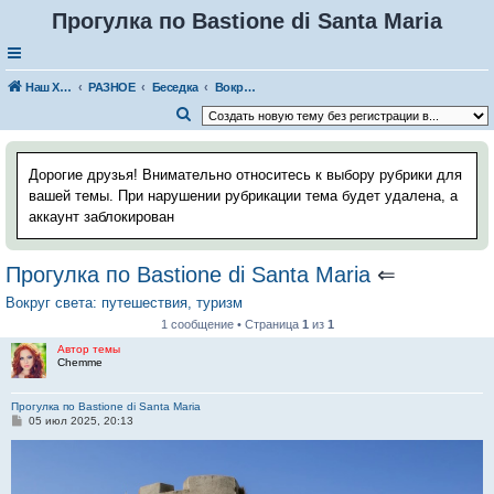
Прогулка по Bastione di Santa Maria
Наш Хаус-форум
РАЗНОЕ
Беседка
Вокруг света: путешествия, туризм
П
о
и
Дорогие друзья! Внимательно относитесь к выбору рубрики для
с
вашей темы. При нарушении рубрикации тема будет удалена, а
аккаунт заблокирован
к
Прогулка по Bastione di Santa Maria
⇐
Вокруг света: путешествия, туризм
1 сообщение • Страница
1
из
1
Автор темы
Chemme
Прогулка по Bastione di Santa Maria
С
05 июл 2025, 20:13
о
о
б
щ
е