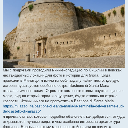
н
и
е
Мы с подругами проводили мини-экспедицию по Сицилии в поисках
нестандартных локаций для фото и историй для блога. Когда
приехали в Милатцо, я взяла на себя задачу найти место, где дух
истории чувствуется особенно остро. Bastione di Santa Maria
оказался именно таким. Огромные каменные стены, спускающиеся к
морю, вид на старый город и ощущение, будто стоишь на страже
крепости. Чтобы ничего не пропустить в Bastione di Santa Maria
https://milazzo.life/bastione-di-santa-maria-la-sentinella-del-versante-sud-
del-castello-di-milazzo/
я прочла статью, которая подробно объясняет, как добраться, откуда
открываются лучшие виды, и чем особенно интересна архитектура
бастиона. Благодаря этому мы не просто бродили по замку, а