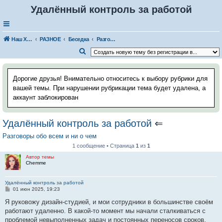
Удалённый контроль за работой
Наш Хаус-форум
РАЗНОЕ
Беседка
Разговоры обо всем и ни о чем
П
о
и
Дорогие друзья! Внимательно относитесь к выбору рубрики для
с
вашей темы. При нарушении рубрикации тема будет удалена, а
аккаунт заблокирован
к
Удалённый контроль за работой
⇐
Разговоры обо всем и ни о чем
1 сообщение • Страница
1
из
1
Автор темы
Chemme
Удалённый контроль за работой
С
01 июн 2025, 19:23
о
о
Я руковожу дизайн-студией, и мои сотрудники в большинстве своём
б
работают удаленно. В какой-то момент мы начали сталкиваться с
щ
е
проблемой невыполненных задач и постоянных переносов сроков.