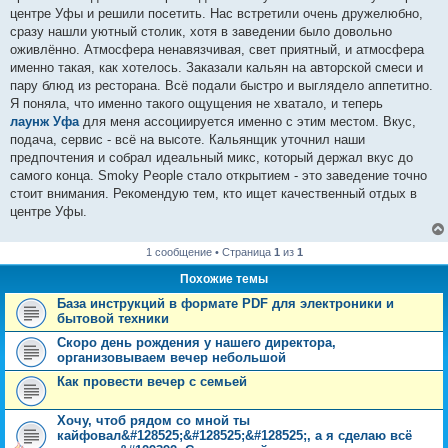
н
центре Уфы и решили посетить. Нас встретили очень дружелюбно,
и
е
сразу нашли уютный столик, хотя в заведении было довольно
оживлённо. Атмосфера ненавязчивая, свет приятный, и атмосфера
именно такая, как хотелось. Заказали кальян на авторской смеси и
пару блюд из ресторана. Всё подали быстро и выглядело аппетитно.
Я поняла, что именно такого ощущения не хватало, и теперь
лаунж Уфа
для меня ассоциируется именно с этим местом. Вкус,
подача, сервис - всё на высоте. Кальянщик уточнил наши
предпочтения и собрал идеальный микс, который держал вкус до
самого конца. Smoky People стало открытием - это заведение точно
стоит внимания. Рекомендую тем, кто ищет качественный отдых в
центре Уфы.
1 сообщение • Страница
1
из
1
Похожие темы
База инструкций в формате PDF для электроники и
бытовой техники
Скоро день рождения у нашего директора,
организовываем вечер небольшой
Как провести вечер с семьей
Хочу, чтоб рядом со мной ты
кайфовал&#128525;&#128525;&#128525;, а я сделаю всё