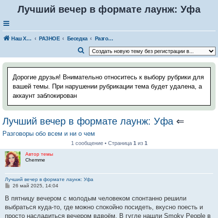
Лучший вечер в формате лаунж: Уфа
Наш Хаус-форум
РАЗНОЕ
Беседка
Разговоры обо всем и ни о чем
П
о
и
Дорогие друзья! Внимательно относитесь к выбору рубрики для
с
вашей темы. При нарушении рубрикации тема будет удалена, а
аккаунт заблокирован
к
Лучший вечер в формате лаунж: Уфа
⇐
Разговоры обо всем и ни о чем
1 сообщение • Страница
1
из
1
Автор темы
Chemme
Лучший вечер в формате лаунж: Уфа
С
26 май 2025, 14:04
о
о
В пятницу вечером с молодым человеком спонтанно решили
б
выбраться куда-то, где можно спокойно посидеть, вкусно поесть и
щ
е
просто насладиться вечером вдвоём. В гугле нашли Smoky People в