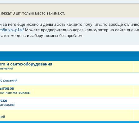
 лежат 3 шт, только место занимают.
 за него еще можно и деньги хоть какие-то получить, то вообще отлично
m8a.xn--p1ai/
Можете предварительно через калькулятор на сайте оцени
 этот же день и заберут компы без проблем.
ого и сантехоборудования
ъявлений
объявлений
бытовок
елочные материалы
рске
материалы
ний