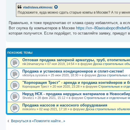
о
б
vladislava.ekimova
:
щ
е
Подскажите, куда можно сдать старые компы в Москве? А то у меня
н
и
е
Правильно, я тоже предпочитаю от хлама сразу избавляться, а если
Вот скупка бу компьютеров в Москве
https://xn--80aeisabopcdfndwh5
которая получится. Если подойдет, то оставляйте заявку, приедут в
ПОХОЖИЕ ТЕМЫ
Оптовая продажа запорной арматуры, труб, отопительн
nik1tinamaryna
»
07 ноя 2019, 14:54
» в форуме
Доска строительных об
Продажа и установка кондиционеров и сплит-систем!
viktoriya.sysoeva
»
25 июн 2020, 18:30
» в форуме
Доска строительных 
"Корпорация Трест" - аренда и продажа контейнеров и 
Корпорация Трест
»
20 ноя 2020, 23:28
» в форуме
Строительные и отд
Неруд НСК - продажа нерудных материалов в Новосиби
Shvetz1
»
28 фев 2021, 15:12
» в форуме
Строительные и отделочные 
Продажа насосов и насосного оборудования
mnkomru
»
02 мар 2021, 17:18
» в форуме
Доска строительных объявле
Вернуться в «Помогите найти...»