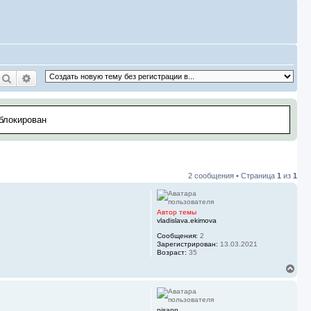
Поиск
Расширенный поиск
аблокирован
2 сообщения • Страница
1
из
1
Автор темы
vladislava.ekimova
Сообщения:
2
Зарегистрирован:
13.03.2021
Возраст:
35
В
е
р
н
у
nisann