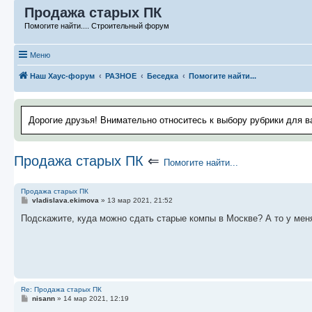
Продажа старых ПК
Помогите найти.... Строительный форум
Меню
Наш Хаус-форум
РАЗНОЕ
Беседка
Помогите найти...
Дорогие друзья! Внимательно относитесь к выбору рубрики для в
Продажа старых ПК
⇐
Помогите найти...
Продажа старых ПК
С
vladislava.ekimova
»
13 мар 2021, 21:52
о
о
Подскажите, куда можно сдать старые компы в Москве? А то у меня
б
щ
е
н
и
е
Re: Продажа старых ПК
С
nisann
»
14 мар 2021, 12:19
о