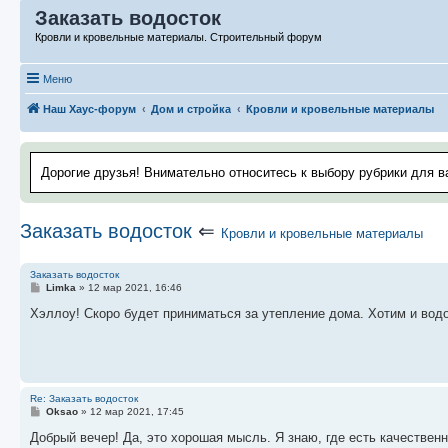
Заказать водосток
Кровли и кровельные материалы. Строительный форум
Меню
Наш Хаус-форум
Дом и стройка
Кровли и кровельные материалы
Дорогие друзья! Внимательно относитесь к выбору рубрики для в
Заказать водосток
⇐
Кровли и кровельные материалы
Заказать водосток
С
Limka
»
12 мар 2021, 16:46
о
о
Хэллоу! Скоро будет приниматься за утепление дома. Хотим и водо
б
щ
е
н
и
е
Re: Заказать водосток
С
Oksao
»
12 мар 2021, 17:45
о
о
Добрый вечер! Да, это хорошая мысль. Я знаю, где есть качествен
б