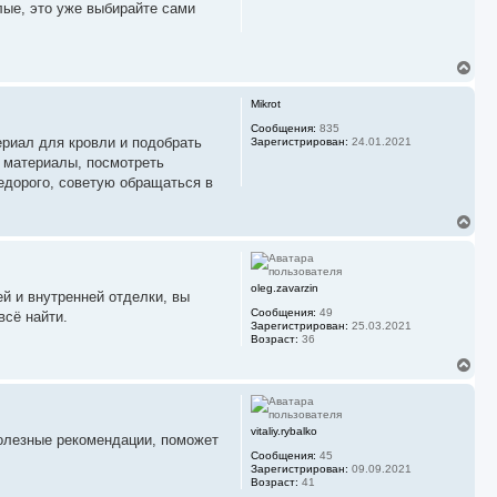
ь
елые, это уже выбирайте сами
с
я
к
В
н
е
а
р
ч
Mikrot
н
а
у
л
Сообщения:
835
ериал для кровли и подобрать
Зарегистрирован:
24.01.2021
т
у
ь
 материалы, посмотреть
с
недорого, советую обращаться в
я
к
В
н
е
а
р
ч
н
а
у
л
oleg.zavarzin
й и внутренней отделки, вы
т
у
Сообщения:
49
ь
всё найти.
Зарегистрирован:
25.03.2021
с
Возраст:
36
я
к
В
н
е
а
р
ч
н
а
у
vitaliy.rybalko
л
олезные рекомендации, поможет
т
у
Сообщения:
45
ь
Зарегистрирован:
09.09.2021
с
Возраст:
41
я