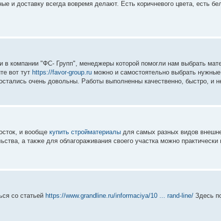
ные и доставку всегда вовремя делают. Есть коричневого цвета, есть б
и в компании "ФС- Групп", менеджеры которой помогли нам выбрать мат
те вот тут
https://favor-group.ru
можно и самостоятельно выбрать нужные
 остались очень довольны. Работы выполненны качественно, быстро, и 
осток, и вообще
купить стройматериалы
для самых разных видов внешне
ьства, а также для облагораживания своего участка можно практически 
ься со статьей
https://www.grandline.ru/informaciya/10 ... rand-line/
Здесь п