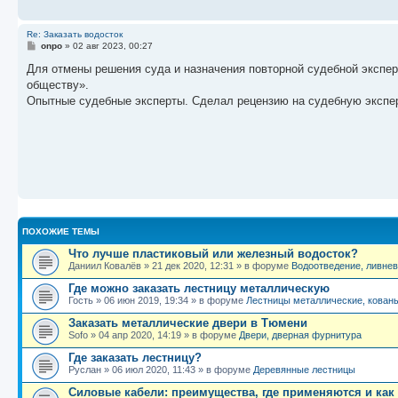
и
е
Re: Заказать водосток
С
onpo
»
02 авг 2023, 00:27
о
о
Для отмены решения суда и назначения повторной судебной эксп
б
обществу».
щ
е
Опытные судебные эксперты. Сделал рецензию на судебную эксперт
н
и
е
ПОХОЖИЕ ТЕМЫ
Что лучше пластиковый или железный водосток?
Даниил Ковалёв
»
21 дек 2020, 12:31
» в форуме
Водоотведение, ливнев
Где можно заказать лестницу металлическую
Гость
»
06 июн 2019, 19:34
» в форуме
Лестницы металлические, кованы
Заказать металлические двери в Тюмени
Sofo
»
04 апр 2020, 14:19
» в форуме
Двери, дверная фурнитура
Где заказать лестницу?
Руслан
»
06 июл 2020, 11:43
» в форуме
Деревянные лестницы
Силовые кабели: преимущества, где применяются и как 