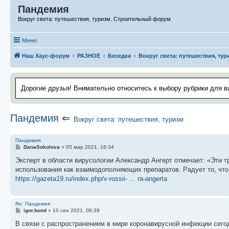
Пандемия
Вокруг света: путешествия, туризм. Строительный форум
Меню
Наш Хаус-форум
РАЗНОЕ
Беседка
Вокруг света: путешествия, тур
Дорогие друзья! Внимательно относитесь к выбору рубрики для в
Пандемия
⇐
Вокруг света: путешествия, туризм
Пандемия
С
DanaSokolova
»
05 мар 2021, 16:34
о
о
Эксперт в области вирусологии Александр Ангерт отмечает: «Эти т
б
использования как взаимодополняющих препаратов. Радует то, что
щ
е
https://gazeta19.ru/index.php/v-rossii- ... ra-angerta
н
и
е
Re: Пандемия
С
igor.bond
»
10 сен 2021, 06:39
о
о
В связи с распространением в мире коронавирусной инфекции сего
б