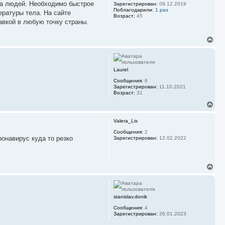
ь
тва людей. Необходимо быстрое
Зарегистрирован:
09.12.2019
с
Поблагодарили:
1 раз
ературы тела. На сайте
Возраст:
45
я
авкой в любую точку страны.
к
н
а
В
ч
е
а
р
л
н
у
у
Laurel
т
Сообщения:
6
ь
Зарегистрирован:
11.10.2021
с
Возраст:
31
я
к
В
н
е
а
р
Valera_Lis
ч
н
а
у
Сообщения:
2
л
ронавирус куда то резко
Зарегистрирован:
12.02.2022
т
у
ь
с
я
В
к
е
н
р
а
н
ч
у
а
stanislav.donik
т
л
Сообщения:
4
ь
у
Зарегистрирован:
26.01.2023
с
я