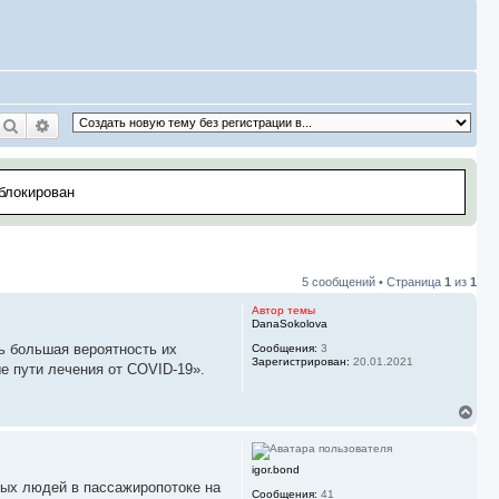
Поиск
Расширенный поиск
аблокирован
5 сообщений • Страница
1
из
1
Автор темы
DanaSokolova
ть большая вероятность их
Сообщения:
3
Зарегистрирован:
20.01.2021
е пути лечения от COVID-19».
В
е
р
н
igor.bond
у
ных людей в пассажиропотоке на
т
Сообщения:
41