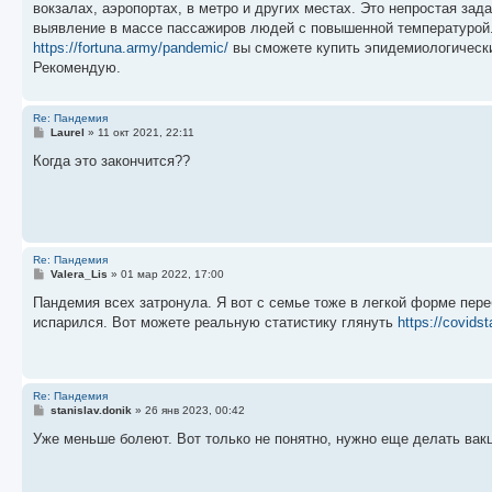
вокзалах, аэропортах, в метро и других местах. Это непростая з
щ
е
выявление в массе пассажиров людей с повышенной температурой. 
н
https://fortuna.army/pandemic/
вы сможете купить эпидемиологически
и
е
Рекомендую.
Re: Пандемия
С
Laurel
»
11 окт 2021, 22:11
о
о
Когда это закончится??
б
щ
е
н
и
е
Re: Пандемия
С
Valera_Lis
»
01 мар 2022, 17:00
о
о
Пандемия всех затронула. Я вот с семье тоже в легкой форме пере
б
испарился. Вот можете реальную статистику глянуть
https://covidst
щ
е
н
и
е
Re: Пандемия
С
stanislav.donik
»
26 янв 2023, 00:42
о
о
Уже меньше болеют. Вот только не понятно, нужно еще делать вакц
б
щ
е
н