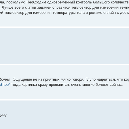
адача, поскольку: Необходим одновременный контроль большого количес
Лучше всего с этой задачей справится тепловизор для измерения темп
й тепловизор для измерения температуры тела в режиме онлайн с дост
болел. Ощущение не из приятных мягко говоря. Глупо надеяться, что ко
at.top/
Тогда картинка сразу прояснится, очень многие болеют сейчас.
ину...