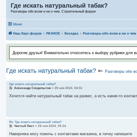
Где искать натуральный табак?
Разговоры обо всем и ни о чем. Строительный форум
Меню
Наш Хаус-форум
РАЗНОЕ
Беседка
Разговоры обо всем и ни о чем
Дорогие друзья! Внимательно относитесь к выбору рубрики для в
Где искать натуральный табак?
⇐
Разговоры обо вс
Где искать натуральный табак?
С
Александр Следопытов
»
29 ноя 2024, 04:01
о
о
Хочется найти натуральный табак на развес, а есть какие-то контак
б
щ
е
н
и
е
Re: Где искать натуральный табак?
С
Чистый Лист
»
29 ноя 2024, 05:24
о
о
Наверняка могу помочь с контактами магазина, в личку напишите
б