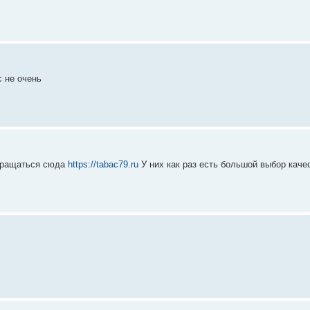
с не очень
обращаться сюда
https://tabac79.ru
У них как раз есть большой выбор качес