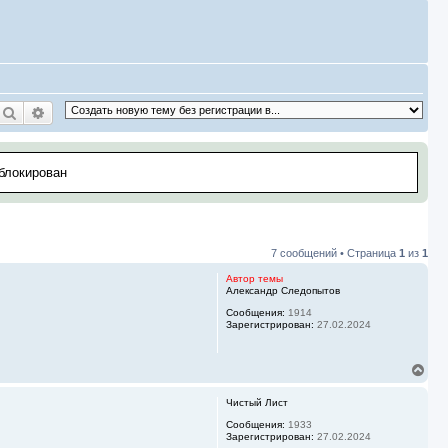
Поиск
Расширенный поиск
аблокирован
7 сообщений • Страница
1
из
1
Автор темы
Александр Следопытов
Сообщения:
1914
Зарегистрирован:
27.02.2024
В
е
р
Чистый Лист
н
у
Сообщения:
1933
Зарегистрирован:
27.02.2024
т