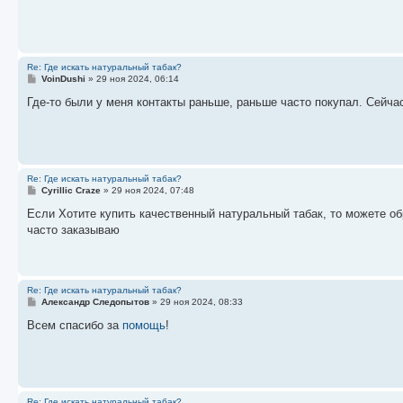
щ
е
н
и
е
Re: Где искать натуральный табак?
С
VoinDushi
»
29 ноя 2024, 06:14
о
о
Где-то были у меня контакты раньше, раньше часто покупал. Сейча
б
щ
е
н
и
е
Re: Где искать натуральный табак?
С
Cyrillic Craze
»
29 ноя 2024, 07:48
о
о
Если Хотите купить качественный натуральный табак, то можете 
б
часто заказываю
щ
е
н
и
е
Re: Где искать натуральный табак?
С
Александр Следопытов
»
29 ноя 2024, 08:33
о
о
Всем спасибо за
помощь
!
б
щ
е
н
и
е
Re: Где искать натуральный табак?