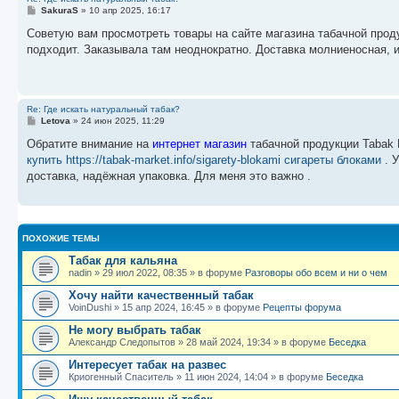
С
SakuraS
»
10 апр 2025, 16:17
о
о
Советую вам просмотреть товары на сайте магазина табачной проду
б
подходит. Заказывала там неоднократно. Доставка молниеносная, и
щ
е
н
и
е
Re: Где искать натуральный табак?
С
Letova
»
24 июн 2025, 11:29
о
о
Обратите внимание на
интернет магазин
табачной продукции Tabak 
б
купить https://tabak-market.info/sigarety-blokami сигареты блоками
. У
щ
е
доставка, надёжная упаковка. Для меня это важно .
н
и
е
ПОХОЖИЕ ТЕМЫ
Табак для кальяна
nadin
»
29 июл 2022, 08:35
» в форуме
Разговоры обо всем и ни о чем
Хочу найти качественный табак
VoinDushi
»
15 апр 2024, 16:45
» в форуме
Рецепты форума
Не могу выбрать табак
Александр Следопытов
»
28 май 2024, 19:34
» в форуме
Беседка
Интересует табак на развес
Криогенный Спаситель
»
11 июн 2024, 14:04
» в форуме
Беседка