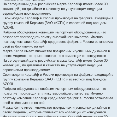
н
На сегодняшний день российская марка Керлайф имеет более 30
и
е
коллекций , по дизайнам и качеству не уступающим ведущим
европейским производителям.
Свои модели Керлайф в России производит на фабрике, входящей в
группу компаний Керамир (ЗАО «КСП») и известной под брендом
AZORI.
Фабрика оборудована новейшим импортным оборудованием, что
позволяет производить плитку высочайшего качества. Именно
поэтому компания Керлайф среди всех фабрик в России остановила
свой выбор именно на ней.
Марка Kerlife имеет множество прекрасных и успешных дизайнов в
своих моделях, которые отличают его коллекции от конкурентов.
На сегодняшний день российская марка Керлайф имеет более 30
коллекций , по дизайнам и качеству не уступающим ведущим
европейским производителям.
Свои модели Керлайф в России производит на фабрике, входящей в
группу компаний Керамир (ЗАО «КСП») и известной под брендом
AZORI.
Фабрика оборудована новейшим импортным оборудованием, что
позволяет производить плитку высочайшего качества. Именно
поэтому компания Керлайф среди всех фабрик в России остановила
свой выбор именно на ней.
Марка Kerlife имеет множество прекрасных и успешных дизайнов в
своих моделях, которые отличают его коллекции от конкурентов.
На сегодняшний день российская марка Керлайф имеет более 30