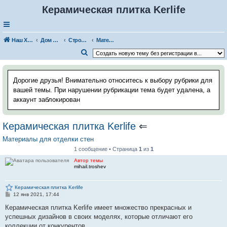
Керамическая плитка Kerlife
Наш Хаус-форум
Дом и стройка
Строительные и отделочные материалы
Материалы для отделки стен
П
о
и
Дорогие друзья! Внимательно относитесь к выбору рубрики для
с
вашей темы. При нарушении рубрикации тема будет удалена, а
аккаунт заблокирован
к
Керамическая плитка Kerlife
⇐
Материалы для отделки стен
1 сообщение • Страница
1
из
1
Автор темы
mihail.troshev
Керамическая плитка Kerlife
С
12 янв 2021, 17:44
о
о
Керамическая плитка Kerlife имеет множество прекрасных и
б
успешных дизайнов в своих моделях, которые отличают его
щ
е
коллекции от конкурентов.