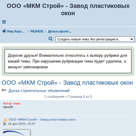
ООО «МКМ Строй» - Завод пластиковых
окон
Наш Хаус-форум
РАЗНОЕ
Доска строительных объявлений
П
о
и
Дорогие друзья! Внимательно относитесь к выбору рубрики для
с
вашей темы. При нарушении рубрикации тема будет удалена, а
аккаунт заблокирован
к
ООО «МКМ Строй» - Завод пластиковых окон
⇐
Доска строительных объявлений
1 сообщение • Страница
1
из
1
Автор темы
mkm35
ООО «МКМ Строй» - Завод пластиковых окон
С
19 дек 2020, 15:07
о
о
б