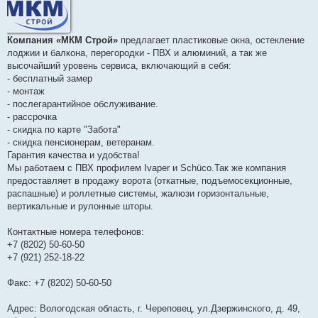
щ
е
н
и
е
Компания «МКМ Строй»
предлагает пластиковые окна, остекление
лоджии и балкона, перегородки - ПВХ и алюминий, а так же
высочайший уровень сервиса, включающий в себя:
- бесплатный замер
- монтаж
- послегарантийное обслуживание.
- рассрочка
- скидка по карте "Забота"
- скидка пенсионерам, ветеранам.
Гарантия качества и удобства!
Мы работаем с ПВХ профилем Ivaper и Schüco.Так же компания
предоставляет в продажу ворота (откатные, подъемосекционные,
распашные) и роллетные системы, жалюзи горизонтальные,
вертикальные и рулонные шторы.
Контактные номера телефонов:
+7 (8202) 50-60-50
+7 (921) 252-18-22
Факс: +7 (8202) 50-60-50
Адрес: Вологодская область, г. Череповец, ул.Дзержинского, д. 49,