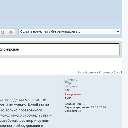
Поиск
Расширенный поиск
аблокирован
1 сообщение • Страница
1
из
1
Автор темы
Sofo
ри возведении монолитных
Сообщения:
170
ог и не только. Какой бы ни
Зарегистрирован:
23.02.2020
ию только проверенного
Возраст:
34
монолитного строительства и
итобетон, раствор и цемент,
редового оборудования и