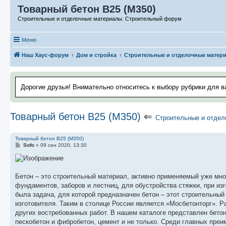
Товарный бетон В25 (М350)
Строительные и отделочные материалы. Строительный форум
Меню
Наш Хаус-форум
Дом и стройка
Строительные и отделочные матер
Дорогие друзья! Внимательно относитесь к выбору рубрики для в
Товарный бетон В25 (М350)
⇐
Строительные и отде
Товарный бетон В25 (М350)
С
Sofo
»
09 сен 2020, 13:30
о
о
б
щ
е
Бетон – это строительный материал, активно применяемый уже мн
н
фундаментов, заборов и лестниц, для обустройства стяжки, при изг
и
е
была задача, для которой предназначен бетон – этот строительны
изготовителя. Таким в столице России является «Мосбетонторг». 
других востребованных работ. В нашем каталоге представлен бетон
пескобетон и фибробетон, цемент и не только. Среди главных пре