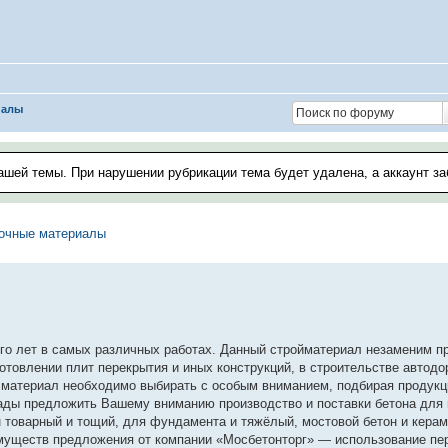
иалы
ашей темы. При нарушении рубрикации тема будет удалена, а аккаунт з
лочные материалы
ого лет в самых различных работах. Данный стройматериал незаменим п
отовлении плит перекрытия и иных конструкций, в строительстве автодор
й материал необходимо выбирать с особым вниманием, подбирая продукц
Рады предложить Вашему вниманию производство и поставки бетона для 
 товарный и тощий, для фундамента и тяжёлый, мостовой бетон и керамз
имуществ предложения от компании «Мосбетонторг» — использование пе