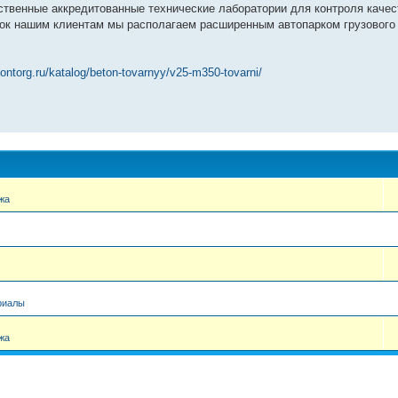
ственные аккредитованные технические лаборатории для контроля качес
ок нашим клиентам мы располагаем расширенным автопарком грузового 
ontorg.ru/katalog/beton-tovarnyy/v25-m350-tovarni/
жа
риалы
жа