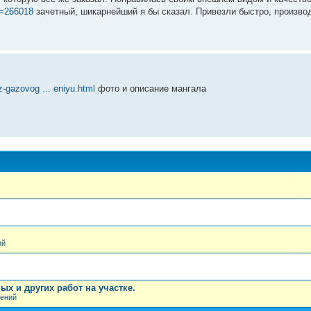
d=266018
зачетный, шикарнейший я бы сказал. Привезли быстро, производ
iz-gazovog ... eniyu.html
фото и описание мангала
ий
х и других работ на участке.
лений