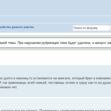
ройство дачного участка
ашей темы. При нарушении рубрикации тема будет удалена, а аккаунт з
л долго и наконец-то остановился на мангале, который брал в компани
А так приезжаешь всей семьей, поставишь огонек и сразу как-то на душе
икаких нет.
 которую все же заказал. Понравилась своим внешнем видом и качество