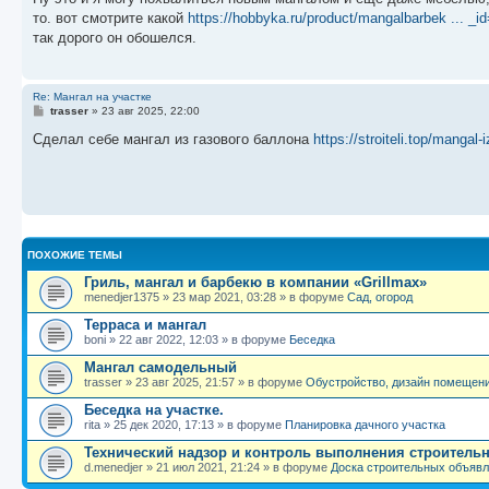
б
то. вот смотрите какой
https://hobbyka.ru/product/mangalbarbek ... _i
щ
е
так дорого он обошелся.
н
и
е
Re: Мангал на участке
С
trasser
»
23 авг 2025, 22:00
о
о
Сделал себе мангал из газового баллона
https://stroiteli.top/mangal-
б
щ
е
н
и
е
ПОХОЖИЕ ТЕМЫ
Гриль, мангал и барбекю в компании «Grillmax»
menedjer1375
»
23 мар 2021, 03:28
» в форуме
Сад, огород
Терраса и мангал
boni
»
22 авг 2022, 12:03
» в форуме
Беседка
Мангал самодельный
trasser
»
23 авг 2025, 21:57
» в форуме
Обустройство, дизайн помещен
Беседка на участке.
rita
»
25 дек 2020, 17:13
» в форуме
Планировка дачного участка
Технический надзор и контроль выполнения строительны
d.menedjer
»
21 июл 2021, 21:24
» в форуме
Доска строительных объяв