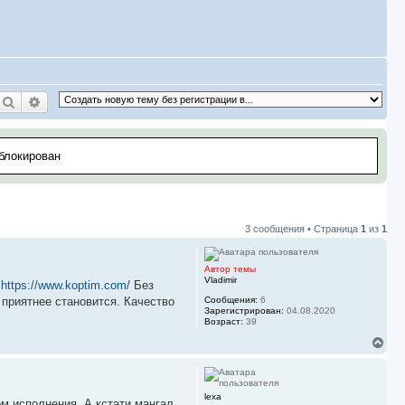
Поиск
Расширенный поиск
аблокирован
3 сообщения • Страница
1
из
1
Автор темы
Vladimir
и
https://www.koptim.com/
Без
 приятнее становится. Качество
Сообщения:
6
Зарегистрирован:
04.08.2020
Возраст:
39
В
е
р
н
у
lexa
м исполнения. А кстати мангал
т