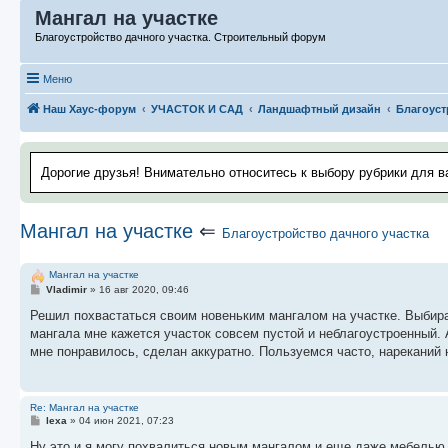
Мангал на участке
Благоустройство дачного участка. Строительный форум
Меню
Наш Хаус-форум
УЧАСТОК И САД
Ландшафтный дизайн
Благоуст
Дорогие друзья! Внимательно относитесь к выбору рубрики для в
Мангал на участке
⇐
Благоустройство дачного участка
Мангал на участке
С
Vladimir
»
16 авг 2020, 09:46
о
о
Решил похвастаться своим новеньким мангалом на участке. Выбира
б
мангала мне кажется участок совсем пустой и неблагоустроенный. 
щ
е
мне понравилось, сделан аккуратно. Пользуемся часто, нареканий н
н
и
е
Re: Мангал на участке
С
lexa
»
04 июн 2021, 07:23
о
о
Ну это и я могу похвалиться новым мангалом и еще даже мебелью,