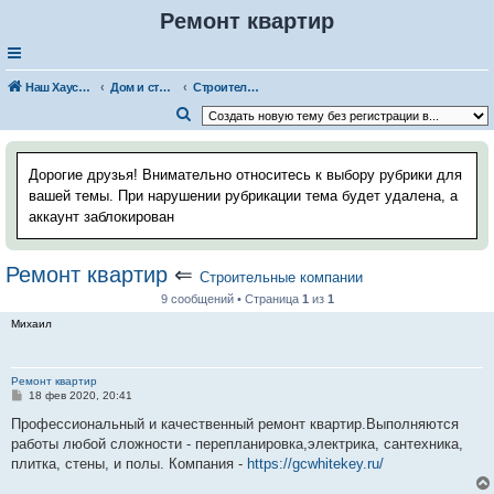
Ремонт квартир
Наш Хаус-форум
Дом и стройка
Строительные компании
П
о
и
Дорогие друзья! Внимательно относитесь к выбору рубрики для
с
вашей темы. При нарушении рубрикации тема будет удалена, а
аккаунт заблокирован
к
Ремонт квартир
⇐
Строительные компании
9 сообщений • Страница
1
из
1
Михаил
Ремонт квартир
С
18 фев 2020, 20:41
о
о
Профессиональный и качественный ремонт квартир.Выполняются
б
работы любой сложности - перепланировка,электрика, сантехника,
щ
е
плитка, стены, и полы. Компания -
https://gcwhitekey.ru/
н
и