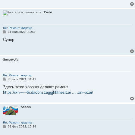
е
н
и
Cadzi
е
Re: Ремонт квартир
С
04 ноя 2020, 21:48
о
о
Супер
б
щ
е
н
и
SenseyUfa
е
Re: Ремонт квартир
С
05 июн 2021, 11:41
о
о
Здесь тоже хорошо делают ремонт
б
https://xn------5cdacbnz1aggjhktnesl1ai ... .xn--p1ai/
щ
е
н
и
Anders
е
Re: Ремонт квартир
С
01 фев 2022, 15:38
о
о