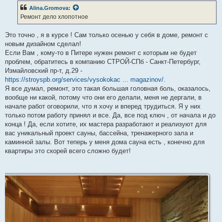
б
Alina.Gromova
:
щ
е
Ремонт дело хлопотное
н
и
е
Это точно , я в курсе ! Сам только осенью у себя в доме, ремонт с
новым дизайном сделал!
Если Вам , кому-то в Питере нужен ремонт с которым не будет
проблем, обратитесь в компанию CТРОЙ-СПб - Санкт-Петербург,
Измайловский пр-т, д.29 -
https://stroyspb.org/services/vysokokac ... magazinov/
.
Я все думал, ремонт, это такая большая головная боль, оказалось,
вообще ни какой, потому что они его делали, меня не дергали, в
начале работ оговорили, что я хочу и вперед трудиться. Я у них
только потом работу принял и все. Да, все под ключ , от начала и до
конца ! Да, если хотите, их мастера разработают и реализуют для
вас уникальный проект сауны, бассейна, тренажерного зала и
каминной залы. Вот теперь у меня дома сауна есть , конечно для
квартиры это скорей всего сложно будет!