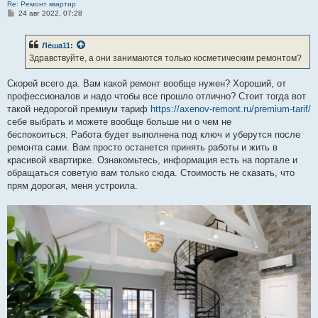
Re: Ремонт квартир
С
24 авг 2022, 07:28
о
о
б
Лёша11
:
щ
е
Здравствуйте, а они занимаются только косметическим ремонтом?
н
и
е
Скорей всего да. Вам какой ремонт вообще нужен? Хороший, от
профессионалов и надо чтобы все прошло отлично? Стоит тогда вот
такой недорогой премиум тариф
https://axenov-remont.ru/premium-tarif/
себе выбрать и можете вообще больше ни о чем не
беспокоиться. Работа будет выполнена под ключ и уберутся после
ремонта сами. Вам просто останется принять работы и жить в
красивой квартирке. Ознакомьтесь, информация есть на портале и
обращаться советую вам только сюда. Стоимость не сказать, что
прям дорогая, меня устроила.