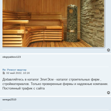
olegryabkov123
Re: Ремонт квартир
С
02 май 2022, 10:16
о
о
Добавляйтесь в каталог ЭлитЭсм - каталог строительных фирм ,
б
стройматериалов. Только проверенные фирмы и надежные компании.
щ
е
Постоянный трафик с сайта
н
и
е
serega2510