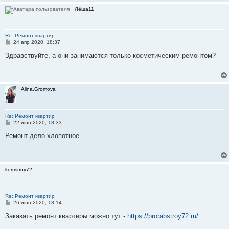
е
Лёша11
Re: Ремонт квартир
С
24 апр 2020, 18:37
о
о
Здравствуйте, а они занимаются только косметическим ремонтом?
б
щ
е
н
и
Alina.Gromova
е
Re: Ремонт квартир
С
22 июн 2020, 18:33
о
о
Ремонт дело хлопотное
б
щ
е
н
и
komstroy72
е
Re: Ремонт квартир
С
26 июн 2020, 13:14
о
о
Заказать ремонт квартиры можно тут -
https://prorabstroy72.ru/
б
щ