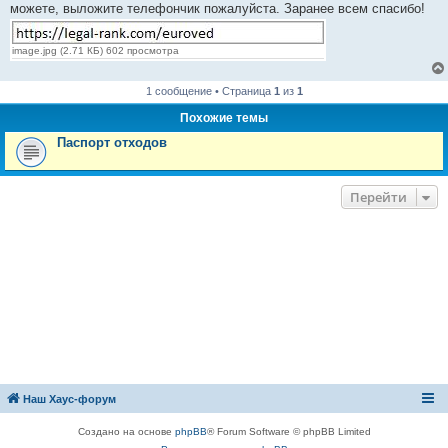
е
можете, выложите телефончик пожалуйста. Заранее всем спасибо!
image.jpg (2.71 КБ) 602 просмотра
1 сообщение • Страница
1
из
1
Похожие темы
Паспорт отходов
Перейти
Наш Хаус-форум
Создано на основе
phpBB
® Forum Software © phpBB Limited