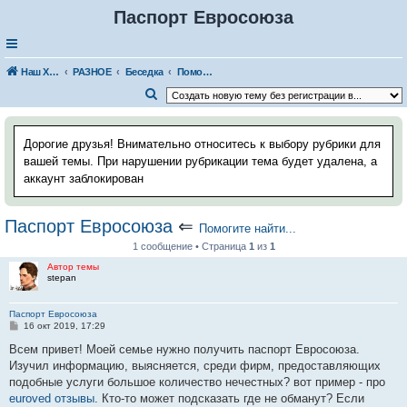
Паспорт Евросоюза
Наш Хаус-форум
РАЗНОЕ
Беседка
Помогите найти...
П
о
и
Дорогие друзья! Внимательно относитесь к выбору рубрики для
с
вашей темы. При нарушении рубрикации тема будет удалена, а
аккаунт заблокирован
к
Паспорт Евросоюза
⇐
Помогите найти...
1 сообщение • Страница
1
из
1
Автор темы
stepan
Паспорт Евросоюза
С
16 окт 2019, 17:29
о
о
Всем привет! Моей семье нужно получить паспорт Евросоюза.
б
Изучил информацию, выясняется, среди фирм, предоставляющих
щ
е
подобные услуги большое количество нечестных? вот пример - про
н
euroved отзывы
. Кто-то может подсказать где не обманут? Если
и