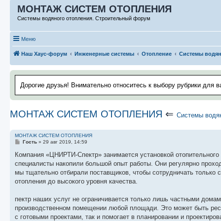
МОНТАЖ СИСТЕМ ОТОПЛЕНИЯ
Системы водяного отопления. Строительный форум
Меню
Наш Хаус-форум
Инженерные системы
Отопление
Системы водян
Дорогие друзья! Внимательно относитесь к выбору рубрики для в
МОНТАЖ СИСТЕМ ОТОПЛЕНИЯ
⇐
Системы водян
МОНТАЖ СИСТЕМ ОТОПЛЕНИЯ
С
Гость
»
29 авг 2019, 14:59
о
о
Компания «ЦНИРТИ-Спектр» занимается установкой отопительного 
б
специалисты накопили большой опыт работы. Они регулярно прохо
щ
е
мы тщательно отбирали поставщиков, чтобы сотрудничать только
н
отопления до высокого уровня качества.
и
е
пектр наших услуг не ограничивается только лишь частными дома
производственном помещении любой площади. Это может быть рест
с готовыми проектами, так и помогает в планировании и проектир