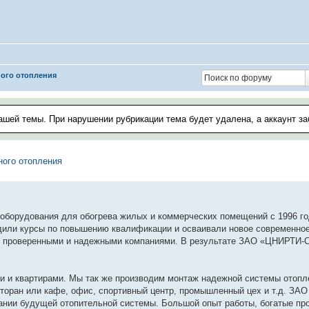
ого отопления
ашей темы. При нарушении рубрикации тема будет удалена, а аккаунт з
ого отопления
оборудования для обогрева жилых и коммерческих помещений с 1996 го
дили курсы по повышению квалификации и осваивали новое современное
 с проверенными и надежными компаниями. В результате ЗАО «ЦНИРТИ-С
ми и квартирами. Мы так же производим монтаж надежной системы отопл
оран или кафе, офис, спортивный центр, промышленный цех и т.д. ЗАО
овании будущей отопительной системы. Большой опыт работы, богатые п