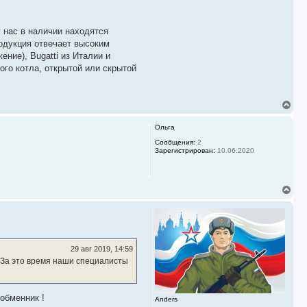
 нас в наличии находятся
одукция отвечает высоким
ние), Bugatti из Италии и
ого котла, открытой или скрытой
В
е
р
Ольга
н
у
Сообщения:
2
Зарегистрирован:
10.06.2020
т
ь
с
я
В
к
е
н
р
а
н
ч
у
а
т
л
ь
у
29 авг 2019, 14:59
с
 За это время наши специалисты
я
к
н
а
обменник !
Anders
ч