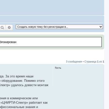
Поиск
Расширенный поиск
аблокирован
3 сообщения • Страница
1
из
1
Гость
да. За это время наши
 оборудование. Помимо этого
пектр» удалось довести монтаж
ения в коммерческом или
 «ЦНИРТИ-Спектр» работает как
рофессиональные знания и