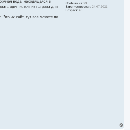
горячая вода, находящаяся в
а
Сообщения:
99
вать один источник нагрева для
Зарегистрирован:
24.07.2021
л
Возраст:
48
у
 Это их сайт, тут все можете по
В
е