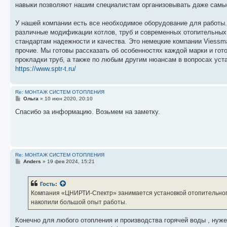
навыки позволяют нашим специалистам организовывать даже самы
У нашей компании есть все необходимое оборудование для работы
различные модификации котлов, труб и современных отопительных
стандартам надежности и качества. Это немецкие компании Viessman
прочие. Мы готовы рассказать об особенностях каждой марки и гот
прокладки труб, а также по любым другим нюансам в вопросах уст
https://www.sptr-t.ru/
Re: МОНТАЖ СИСТЕМ ОТОПЛЕНИЯ
С
Ольга
»
10 июн 2020, 20:10
о
о
Спасибо за информацию. Возьмем на заметку.
б
щ
е
н
и
е
Re: МОНТАЖ СИСТЕМ ОТОПЛЕНИЯ
С
Anders
»
19 фев 2024, 15:21
о
о
б
Гость
:
щ
е
Компания «ЦНИРТИ-Спектр» занимается установкой отопительного
н
накопили большой опыт работы.
и
е
Конечно для любого отопления и производства горячей воды , нужен