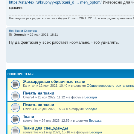
https://star-tex.ru/krupnyy-opt/tkani_d ... meh_optom/
Интересно для че
щ
е
красиво.
н
и
е
Последний раз редактировалось
Авдей
25 июл 2021, 22:57, всего редактировалось 1
Re: Ткани Стартекс
С
Gerunda
»
25 июл 2021, 18:11
о
о
Ну да фантазия у всех работает нормально, чтоб удивлять.
б
щ
е
н
и
е
ПОХОЖИЕ ТЕМЫ
Жаккардовые обивочные ткани
Капитан
»
12 июн 2021, 10:40
» в форуме
Общие вопросы строительства
Печать на ткани
Олег94
»
11 ноя 2022, 11:12
» в форуме
Беседка
Печать на ткани
Олег94
»
23 дек 2022, 15:24
» в форуме
Беседка
Ткани
solnyshko
»
24 янв 2023, 12:59
» в форуме
Беседка
Ткани для спецодежды
solnyshko
»
21 мар 2023, 15:16
» в форуме
Беседка