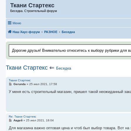
Ткани Стартекс
Беседка. Строительный форум
Меню
Наш Хаус-форум
РАЗНОЕ
Беседка
Дорогие друзья! Внимательно относитесь к выбору рубрики для в
Ткани Стартекс
⇐
Беседка
Ткани Стартекс
С
Gerunda
»
25 июл 2021, 17:58
о
о
У меня есть строительный магазин, пришел такой неожиданный заказ
б
щ
е
н
и
е
Re: Ткани Стартекс
С
Авдей
»
25 июл 2021, 18:04
о
о
Для магазина важно оптовая цена и чтоб был выбор товара. Вот на
б