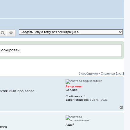
Поиск
Расширенный поиск
аблокирован
3 сообщения • Страница
1
из
1
Автор темы
Gerunda
чтоб был про запас.
Сообщения:
3
Зарегистрирован:
25.07.2021
В
е
р
н
у
Авдей
меха
т