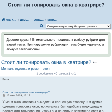
Стоит ли тонировать окна в кватрире?
Наш Хаус-форум
Дом и стройка
Окна, профили, остекление
Монтаж, отделка и ремонт окон
П
о
и
Дорогие друзья! Внимательно относитесь к выбору рубрики для
с
вашей темы. При нарушении рубрикации тема будет удалена, а
аккаунт заблокирован
к
Стоит ли тонировать окна в кватрире?
⇐
Монтаж, отделка и ремонт окон
1 сообщение • Страница
1
из
1
Гость
Стоит ли тонировать окна в кватрире?
С
13 июн 2019, 12:13
о
о
У меня окна квартиры выходит на солнечную сторону, и я думаю
б
сделать тонировку окон, но хотелось бы подобрать подходящую
щ
е
пленку для тонирования, чтобы она не сильно затемняла свет и в