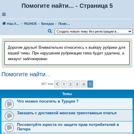
Помогите найти... - Страница 5
Наш Хаус-форум
РАЗНОЕ
Беседка
Помогите найти...
П
о
и
Дорогие друзья! Внимательно относитесь к выбору рубрики для
с
вашей темы. При нарушении рубрикации тема будет удалена, а
аккаунт заблокирован
к
Помогите найти...
1
2
3
4
5
Пред.
487 тем
Темы
Что можно посетить в Турции ?
Заказать с доставкой женские трикотажные платья
Посоветуйте юриста по защите прав потребителей в
Питере