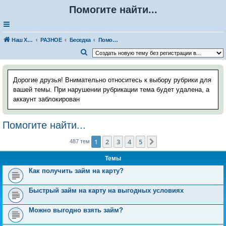
Помогите найти...
Наш Хаус-форум
РАЗНОЕ
Беседка
Помогите найти...
П
о
и
Дорогие друзья! Внимательно относитесь к выбору рубрики для
с
вашей темы. При нарушении рубрикации тема будет удалена, а
аккаунт заблокирован
к
Помогите найти...
1
2
3
4
5
След.
487 тем
Темы
Как получить займ на карту?
Быстрый займ на карту на выгодных условиях
Можно выгодно взять займ?