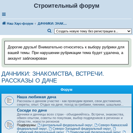
Строительный форум
Наш Хаус-форум
ДАЧНИКИ: ЗНАКОМСТВА, ВСТРЕЧИ. РАССКАЗЫ О ДАЧЕ
П
о
и
Дорогие друзья! Внимательно относитесь к выбору рубрики для
с
вашей темы. При нарушении рубрикации тема будет удалена, а
аккаунт заблокирован
к
ДАЧНИКИ: ЗНАКОМСТВА, ВСТРЕЧИ.
РАССКАЗЫ О ДАЧЕ
Форум
Наша любимая дача
Рассказы о дачном участке - как проводим время, свои достижения,
секреты, опыт. Отдых на даче, поход за грибами, пикники, шашлыки...
Соседи по даче
Дачники и дачницы всех стран - объединяйтесь. Встречи, знакомства,
обмен опытом, советы по покупкам, выбор подрядчиков в регионах и
областях, новости регионов
Подфорумы:
Центральный федеральный округ
,
Северо-Кавказский
федеральный округ
,
Северо-Западный федеральный округ
,
Сибирский федеральный округ
,
Приволжский федеральный округ
,