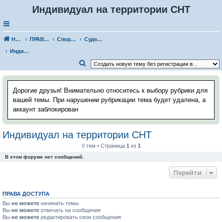
Индивидуал на территории СНТ
Наш Хаус-форум
ПРАВОВЫЕ ВОПРОСЫ
Споры, конфликты, судебная практика
Судебные решения
Индивидуал на территории СНТ
П
о
и
Дорогие друзья! Внимательно относитесь к выбору рубрики для
с
вашей темы. При нарушении рубрикации тема будет удалена, а
аккаунт заблокирован
к
Индивидуал на территории СНТ
0 тем • Страница
1
из
1
В этом форуме нет сообщений.
Перейти
ПРАВА ДОСТУПА
Вы
не можете
начинать темы
Вы
не можете
отвечать на сообщения
Вы
не можете
редактировать свои сообщения