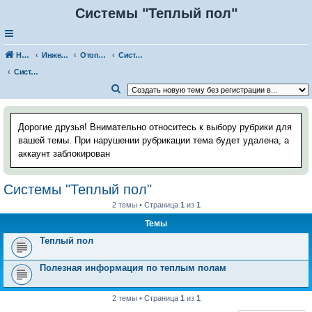
Системы "Теплый пол"
Наш Хаус-форум
Инженерные системы
Отопление
Системы водяного отопления
Системы "Теплый пол"
П
о
и
Дорогие друзья! Внимательно относитесь к выбору рубрики для
с
вашей темы. При нарушении рубрикации тема будет удалена, а
аккаунт заблокирован
к
Системы "Теплый пол"
2 темы • Страница
1
из
1
Темы
Теплый пол
Полезная информация по теплым полам
2 темы • Страница
1
из
1