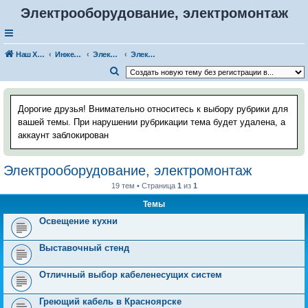
Электрооборудование, электромонтаж
Наш Хаус-форум
Инженерные системы
Электрика
Электрооборудование, электромонтаж
П
о
и
Дорогие друзья! Внимательно относитесь к выбору рубрики для
с
вашей темы. При нарушении рубрикации тема будет удалена, а
аккаунт заблокирован
к
Электрооборудование, электромонтаж
19 тем • Страница
1
из
1
Темы
Освещение кухни
Выставочный стенд
Отличный выбор кабеленесущих систем
Греющий кабель в Красноярске