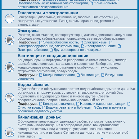
Возобновляемые источники электроэнергии
,
Обмен опытом
автономного электроснабжения
Генераторы и электростанции
Генераторы: дизельные, бензиновые, газовые. Электростанции,
генераторные установки. Типы, схемы, сравнение, ремонт и
эксплуатация
Электрика
Розетки, выключатели, светорегуляторы, датчики движения, модульное
оборудование, кабель-каналы, освещение, световое оборудования
Подфорумы:
Электробезопасность
,
Электросхемы
,
Электрооборудование, электромонтаж
,
Электроосвещение
,
Электроснабжение
,
Другие вопросы по электрике
Вентиляция и кондиционирование
Кондиционеры, инверторные и реверсивные сплит-системы, чиллер-
фанкойловые системы, канальные и кассетные. Выбор системы
кондиционирования: конструктивные особенности, технологии.
Устройства вентиляции, воздуховоды
Подфорумы:
Кондиционирование
,
Вентиляция
,
Воздушное
отопление
Водоснабжение
Обустройство и обслуживание систем водоснабжения дома или дачи. Как
организовать подачу воды, установить гидроаккумуляторный бак,
подключить к водопроводу баню и многое другое. Советы
профессионалов, вопросы новичков и реальный опыт
Подфорумы:
Колодцы, скважины
,
Насосы и насосные станции
,
Очистка воды
,
Водонагреватели и бойлеры
,
Системы полива и
орошения садового участка
Канализация, дренаж
Обсуждение канализации, дренажа и любых вопросов, связанных с
системами водоотведения в загородном доме. Как организовать
отведение сточных вод и отходов, устранить возникающие
неисправности или выбрать Септик на дачном участке – спросите об
этом здесь