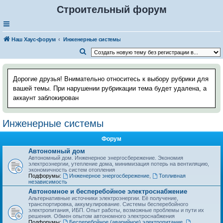
Строительный форум
Наш Хаус-форум
Инженерные системы
П
о
и
Дорогие друзья! Внимательно относитесь к выбору рубрики для
с
вашей темы. При нарушении рубрикации тема будет удалена, а
аккаунт заблокирован
к
Инженерные системы
Форум
Автономный дом
Автономный дом. Инженерное энергосбережение. Экономия
электроэнергии, утепление дома, минимизация потерь на вентиляцию,
экономичность систем отопления
Подфорумы:
Инженерное энергосбережение
,
Топливная
независимость
Автономное и бесперебойное электроснабжение
Альтернативные источники электроэнергии. Её получение,
транспортировка, аккумулирование. Системы бесперебойного
электропитания, ИБП. Опыт работы, возможные проблемы и пути их
решения. Обмен опытом автономного электроснабжения
Подфорумы:
Бесперебойное (аварийное) электропитание
,