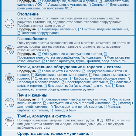
Подфорумы:
Водоотведение, ливневка и дренаж
,
Самостоятельно
сделанные ЛОС
,
Аэрационные установки
,
Септики
,
Биотуалеты,
коммуникации, расположение ЛОС
Отопление
Всё о системах отопления частного дома и его составных частях:
радиаторы отопления, водяное отопление, тепловое оборудование.
Подбор, эксплуатация и ремонт
Подфорумы:
Радиаторы отопления
,
Системы водяного отопления
,
Тепловое оборудование
Газоснабжение
Обсуждение систем газоснабжения и их монтажа: газификация частных
домов, провод газа на участок, газовое отопление, использование
газовых котлов и т.д.
Подфорумы:
Оборудование и эксплуатация систем
,
Проектирование систем газоснабжения. Газификация
,
Монтаж систем
газоснабжения
,
Газовая арматура, трубы, фитинги, соед. элементы
Котлы, котельное оборудование и горелки к котлам
Подфорумы:
Газовые котлы и горелки
,
Твердотопливные котлы и
горелки
,
Жидкотопливные котлы и горелки
,
Универсальные котлы и
горелки
,
Электрические котлы
,
Выбор котельного оборудования
,
Неполадки в работе котлов
,
Проектирование котельных
,
Пеллетные
котлы и горелки
,
Дымовые трубы (дымоходы) для котлов
,
Котлы,
горелки, котельное оборудование своими руками
Печи и камины
Подфорумы:
Проектирование и выбор печей, каминов
,
Реализация
печей, каминов
,
Эксплуатация и ремонт печей и каминов
,
Дымоходы
для печей, каминов
,
Производители печей, каминов
,
Мангалы,
барбекю, коптильни
,
Печи для бани
Трубы, арматура и фитинги
Полипропиленовые, медные, пластиковые трубы, ПНД, ПВХ и фитинги к
ним для систем отопления и водоснабжения дома, дачи. Обсуждаем,
выбираем, советуем
Средства связи, телекоммуникации, IT